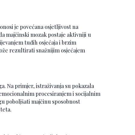
nosi je povećana osjetljivost na
a majčinski mozak postaje aktivniji u
evanjem tuđih osjećaja i brzim
že rezultirati snažnijim osjećajem
. Na primjer, istraživanja su pokazala
 emocionalnim procesiranjem i socijalnim
 poboljšati majčinu sposobnost
teta.