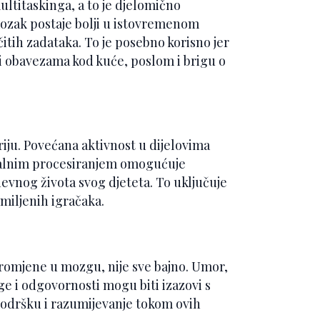
ltitaskinga, a to je djelomično
ozak postaje bolji u istovremenom
čitih zadataka. To je posebno korisno jer
i obavezama kod kuće, poslom i brigu o
ju. Povećana aktivnost u dijelovima
alnim procesiranjem omogućuje
evnog života svog djeteta. To uključuje
miljenih igračaka.
romjene u mozgu, nije sve bajno. Umor,
ge i odgovornosti mogu biti izazovi s
 podršku i razumijevanje tokom ovih