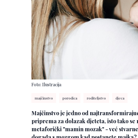
Foto: Ilustracija
majčinstvo
porodica
roditeljstvo
djeca
Majčinstvo je jedno od najtransformirajući
priprema za dolazak djeteta, isto tako se 
metaforički "mamin mozak" - već stvarne
događa s mozgom kad postanete majka?