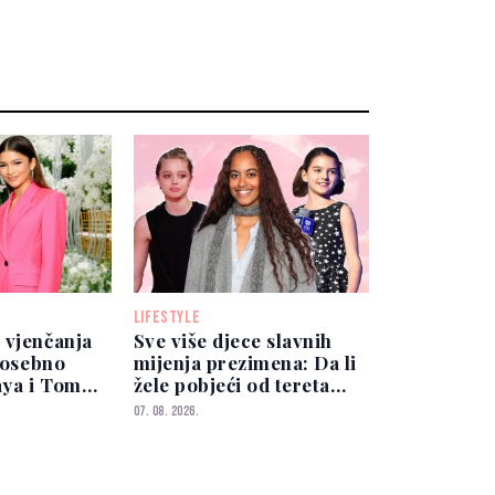
LIFESTYLE
 vjenčanja
Sve više djece slavnih
 posebno
mijenja prezimena: Da li
aya i Tom
žele pobjeći od tereta
li najbliže
poznatih roditelja?
07. 08. 2026.