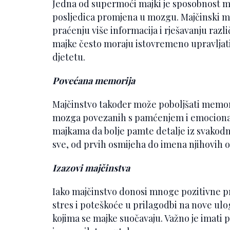
Jedna od supermoći majki je sposobnost mu
posljedica promjena u mozgu. Majčinski m
praćenju više informacija i rješavanju razli
majke često moraju istovremeno upravljat
djetetu.
Povećana memorija
Majčinstvo također može poboljšati memori
mozga povezanih s pamćenjem i emocion
majkama da bolje pamte detalje iz svakodn
sve, od prvih osmijeha do imena njihovih o
Izazovi majčinstva
Iako majčinstvo donosi mnoge pozitivne p
stres i poteškoće u prilagodbi na nove ulo
kojima se majke suočavaju. Važno je imati