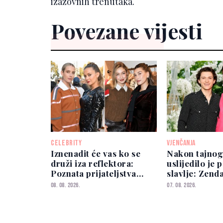
izazovnih trenutaka.
Povezane vijesti
CELEBRITY
VJENČANJA
Iznenadit će vas ko se
Nakon tajnog
druži iza reflektora:
uslijedilo je
Poznata prijateljstva
slavlje: Zend
djece slavnih
Holland okupi
08. 08. 2026.
07. 08. 2026.