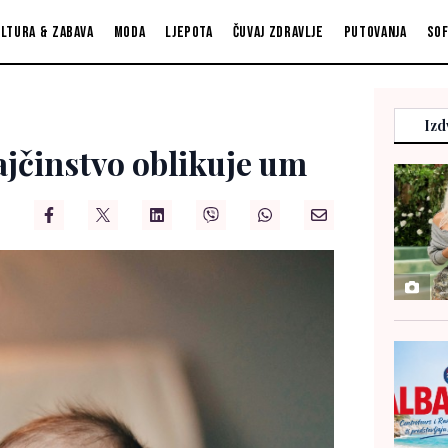
ltura & zabava
Moda
Ljepota
Čuvaj zdravlje
Putovanja
So
Izd
činstvo oblikuje um