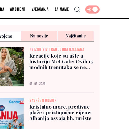
fra
Ambijent
Vjenčanja
Za mame
Najnovije
Najčitanije
vojeno
NEIZBRISIV TRAG JOHNA GALLIANA
Kreacije koje su ušle u
historiju Met Gale: Ovih 15
modnih trenutaka se ne
zaboravlja
06. 08. 2026.
SAVRŠEN ODMOR
Kristalno more, predivne
plaže i pristupačne cijene:
Albanija osvaja bh. turiste