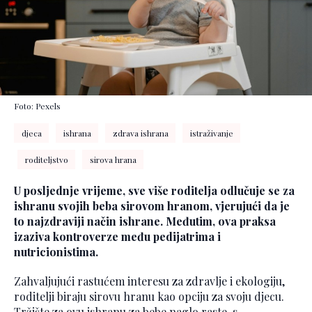
Foto: Pexels
djeca
ishrana
zdrava ishrana
istraživanje
roditeljstvo
sirova hrana
U posljednje vrijeme, sve više roditelja odlučuje se za
ishranu svojih beba sirovom hranom, vjerujući da je
to najzdraviji način ishrane. Međutim, ova praksa
izaziva kontroverze među pedijatrima i
nutricionistima.
Zahvaljujući rastućem interesu za zdravlje i ekologiju,
roditelji biraju sirovu hranu kao opciju za svoju djecu.
Tržište za ovu ishranu za bebe naglo raste, s