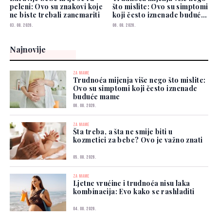
peleni: Ovo su znakovi koje
što mislite: Ovo su simptomi
ne biste trebali zanemariti
koji često iznenade buduće
mame
03. 08. 2026.
06. 08. 2026.
Najnovije
ZA MAME
Trudnoća mijenja više nego što mislite:
Ovo su simptomi koji često iznenade
buduće mame
06. 08. 2026.
ZA MAME
Šta treba, a šta ne smije biti u
kozmetici za bebe? Ovo je važno znati
05. 08. 2026.
ZA MAME
Ljetne vrućine i trudnoća nisu laka
kombinacija: Evo kako se rashladiti
04. 08. 2026.