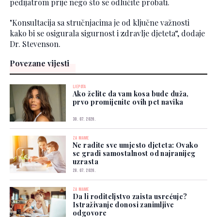
pedijatrom prije nego što se odlučite probati.
"Konsultacija sa stručnjacima je od ključne važnosti
kako bi se osigurala sigurnost i zdravlje djeteta“, dodaje
Dr. Stevenson.
Povezane vijesti
LJEPOTA
Ako želite da vam kosa bude duža,
prvo promijenite ovih pet navika
30. 07. 2026.
ZA MAME
Ne radite sve umjesto djeteta: Ovako
se gradi samostalnost od najranijeg
uzrasta
28. 07. 2026.
ZA MAME
Da li roditeljstvo zaista usrećuje?
Istraživanje donosi zanimljive
odgovore