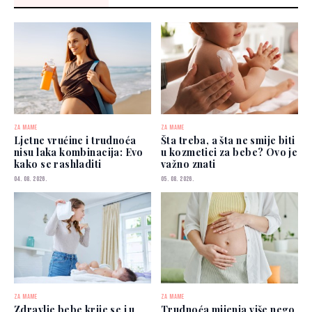
ZA MAME
ZA MAME
Ljetne vrućine i trudnoća
Šta treba, a šta ne smije biti
nisu laka kombinacija: Evo
u kozmetici za bebe? Ovo je
kako se rashladiti
važno znati
04. 08. 2026.
05. 08. 2026.
ZA MAME
ZA MAME
Zdravlje bebe krije se i u
Trudnoća mijenja više nego