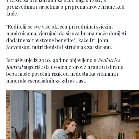
proizvodima i savjetima o pripremi sirove hrane kod
kuće.
"Roditelji se sve više okreću prirodnim i svježim
namirnicama, vjerujući da sirova hrana može donijeti
dodatne zdravstvene benefite", kaže Dr. John
Stevenson, nutricionista i stručnjak za ishranu.
Istraživanje iz 2020. godine objavljeno u
Pediatrics
Journal
sugeriše da uvođenje sirove hrane u ishranu
beba može povećati rizik od nedostatka vitamina i
minerala esencijalnih za zdrav rast.