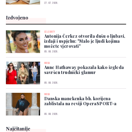
27. 07. 2026.
Izdvojeno
CELEBRITY
Antonija Čerkez otvorila dušu o ljubavi,
izdaji i uspjehu: "Malo je ljudi kojima
možete vjerovati"
05. 08. 2026.
MODA
Anne Hathaway pokazala kako izgleda
savršen trudnički glamur
05. 08. 2026.
MODA
Danska manekenka bh. korijena
zablistala na reviji OperaSPORT-a
05. 08. 2026.
Najčitanije