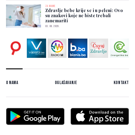
ZA MAME
Zdravlje bebe krije se i u peleni: Ovo
su znakovi koje ne biste trebali
zanemariti
03. 08. 2026.
O nama
Oglašavanje
Kontakt