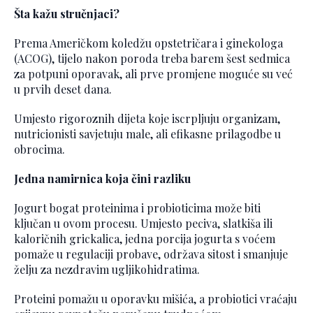
Šta kažu stručnjaci?
Prema Američkom koledžu opstetričara i ginekologa
(ACOG), tijelo nakon poroda treba barem šest sedmica
za potpuni oporavak, ali prve promjene moguće su već
u prvih deset dana.
Umjesto rigoroznih dijeta koje iscrpljuju organizam,
nutricionisti savjetuju male, ali efikasne prilagodbe u
obrocima.
Jedna namirnica koja čini razliku
Jogurt bogat proteinima i probioticima može biti
ključan u ovom procesu. Umjesto peciva, slatkiša ili
kaloričnih grickalica, jedna porcija jogurta s voćem
pomaže u regulaciji probave, održava sitost i smanjuje
želju za nezdravim ugljikohidratima.
Proteini pomažu u oporavku mišića, a probiotici vraćaju