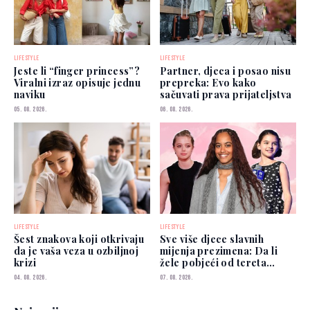
LIFESTYLE
LIFESTYLE
Jeste li “finger princess”?
Partner, djeca i posao nisu
Viralni izraz opisuje jednu
prepreka: Evo kako
naviku
sačuvati prava prijateljstva
05. 08. 2026.
06. 08. 2026.
LIFESTYLE
LIFESTYLE
Šest znakova koji otkrivaju
Sve više djece slavnih
da je vaša veza u ozbiljnoj
mijenja prezimena: Da li
krizi
žele pobjeći od tereta
poznatih roditelja?
04. 08. 2026.
07. 08. 2026.