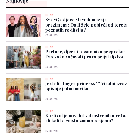
Najnovije
LIFESTYLE
Sve više djece slavnih mijenja
prezimena: Da li žele pobjeći od tereta
poznatih roditelja?
07. 08. 2026.
LIFESTYLE
Partner, djeca i posao nisu prepreka:
Evo kako sačuvati prava prijateljstva
06. 08. 2026.
LIFESTYLE
Jeste li “finger princess”? Viralni izraz
opisuje jednu naviku
05. 08. 2026.
LIFESTYLE
Kortizol je novi hit s društvenih mreža,
ali koliko zaista znamo o njemu?
05. 08. 2026.