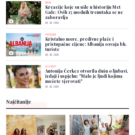
MODA
Kreacije koje su ušle u historiju Met
Gale: Ovih 15 modnih trenutaka se ne
zaboravlja
06. 08. 2026.
PUTOVANJA
Kristalno more, predivne plaže i
pristupačne cijene: Albanija osvaja bh.
turiste
06. 08. 2026.
CELEBRITY
Antonija Čerkez otvorila dušu o ljubavi,
izdaji i uspjehu: "Malo je ljudi kojima
možete vjerovati"
05. 08. 2026.
Najčitanije