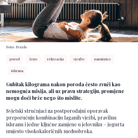
Foto: Pexels
porod
žene
rekreacija
vjezbe
namirnice
ishrana
Gubitak kilograma nakon poroda često zvuči kao
nemoguća misija, ali uz pravu strategiju, promjene
mogu doći brže nego što mislite.
Svjetski stručnjaci za postporođajni oporavak
preporučuju kombinaciju laganih vježbi, pravilnu
ishranu i jedne ključne zamjene u jelovniku – jogurta
umjesto visokokaloričnih međuobroka.