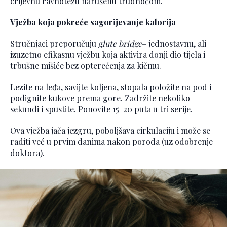
crijevnu ravnotežu narušenu trudnoćom.
Vježba koja pokreće sagorijevanje kalorija
Stručnjaci preporučuju
glute bridge
– jednostavnu, ali
izuzetno efikasnu vježbu koja aktivira donji dio tijela i
trbušne mišiće bez opterećenja za kičmu.
Lezite na leđa, savijte koljena, stopala položite na pod i
podignite kukove prema gore. Zadržite nekoliko
sekundi i spustite. Ponovite 15-20 puta u tri serije.
Ova vježba jača jezgru, poboljšava cirkulaciju i može se
raditi već u prvim danima nakon poroda (uz odobrenje
doktora).