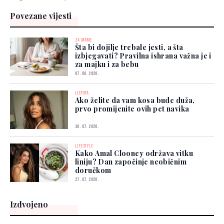
Povezane vijesti
ZA MAME
Šta bi dojilje trebale jesti, a šta
izbjegavati? Pravilna ishrana važna je i
za majku i za bebu
07. 08. 2026.
LJEPOTA
Ako želite da vam kosa bude duža,
prvo promijenite ovih pet navika
30. 07. 2026.
LIFESTYLE
Kako Amal Clooney održava vitku
liniju? Dan započinje neobičnim
doručkom
27. 07. 2026.
Izdvojeno