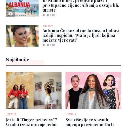
Kristalno more, predivne plaže i
pristupačne cijene: Albanija osvaja bh.
turiste
06. 08. 2026.
CELEBRITY
Antonija Čerkez otvorila dušu o ljubavi,
izdaji i uspjehu: "Malo je ljudi kojima
možete vjerovati"
05. 08. 2026.
Najčitanije
LIFESTYLE
LIFESTYLE
Jeste li “finger princess”?
Sve više djece slavnih
Viralni izraz opisuje jednu
mijenja prezimena: Da li