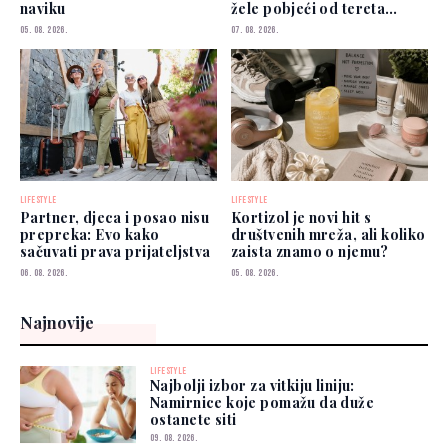
naviku
žele pobjeći od tereta
poznatih roditelja?
05. 08. 2026.
07. 08. 2026.
LIFESTYLE
LIFESTYLE
Partner, djeca i posao nisu
Kortizol je novi hit s
prepreka: Evo kako
društvenih mreža, ali koliko
sačuvati prava prijateljstva
zaista znamo o njemu?
06. 08. 2026.
05. 08. 2026.
Najnovije
LIFESTYLE
Najbolji izbor za vitkiju liniju:
Namirnice koje pomažu da duže
ostanete siti
09. 08. 2026.