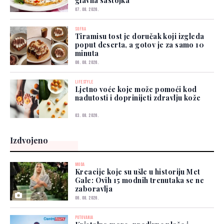
glavna sastojka
07. 08. 2026.
SOFRA
Tiramisu tost je doručak koji izgleda
poput deserta, a gotov je za samo 10
minuta
06. 08. 2026.
LIFESTYLE
Ljetno voće koje može pomoći kod
nadutosti i doprinijeti zdravlju kože
03. 08. 2026.
Izdvojeno
MODA
Kreacije koje su ušle u historiju Met
Gale: Ovih 15 modnih trenutaka se ne
zaboravlja
06. 08. 2026.
PUTOVANJA