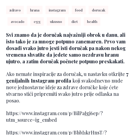
zdravo
hrana
instagram
food
dorucak
avocado
egg
ukusno
diet
health
Svi znamo da je
doručak
najvažniji obrok u danu, ali
isto tako je za mnoge potpuno zanemaren. Prvo vam
dosadi svako jutro jesti isti doručak pa nakon nekog
vremena shvatite da jedete samo nezdravu hranu
ujutro, a zatim doručak počnete potpuno preskakati.
Ako nemate inspiracije za doručak, u nastavku otkrijte
7
genijalnih Instagram profila
koji svakodnevno nude
nove jednostavne ideje za zdrave doručke koje ćete
stvarno stići pripremiti svako jutro prije odlaska na
posao.
https://www.instagram.com/p/BilPaJgj6ep/?
utm_source=ig_embed
https://www.instagram.com/p/BhbJ1krHnsT/?