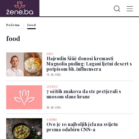
Početna
food
food
VIDEO
Hajrudin Šišić donosi kremasti
Magnolia puding: Lagani ljetni desert s
potpisom bh. influensera
10. 06. 2025.
LIFESTYLE
7 očitih znakova da ste pretjerali s
unosom slane hrane
06. 06. 2018.
U KUHINJI
Ovo je 10 najboljih jela na svijetu
prema odabiru CNN-a