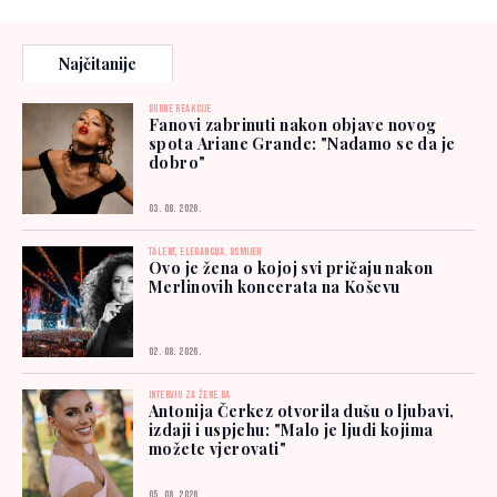
Najčitanije
BURNE REAKCIJE
Fanovi zabrinuti nakon objave novog
spota Ariane Grande: "Nadamo se da je
dobro"
03. 08. 2026.
TALENT, ELEGANCIJA, OSMIJEH
Ovo je žena o kojoj svi pričaju nakon
Merlinovih koncerata na Koševu
02. 08. 2026.
INTERVJU ZA ŽENE.BA
Antonija Čerkez otvorila dušu o ljubavi,
izdaji i uspjehu: "Malo je ljudi kojima
možete vjerovati"
05. 08. 2026.