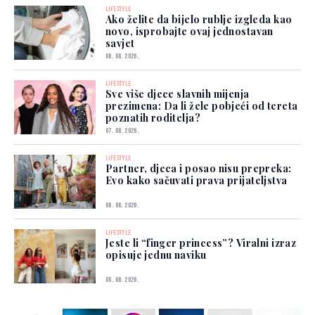
LIFESTYLE
Ako želite da bijelo rublje izgleda kao
novo, isprobajte ovaj jednostavan
savjet
08. 08. 2026.
LIFESTYLE
Sve više djece slavnih mijenja
prezimena: Da li žele pobjeći od tereta
poznatih roditelja?
07. 08. 2026.
LIFESTYLE
Partner, djeca i posao nisu prepreka:
Evo kako sačuvati prava prijateljstva
06. 08. 2026.
LIFESTYLE
Jeste li “finger princess”? Viralni izraz
opisuje jednu naviku
05. 08. 2026.