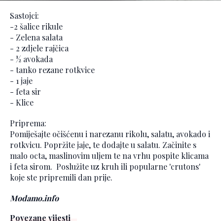
Sastojci:
-2 šalice rikule
- Zelena salata
- 2 zdjele rajčica
- ½ avokada
- tanko rezane rotkvice
- 1 jaje
- feta sir
- Klice
Priprema:
Pomiješajte očišćenu i narezanu rikolu, salatu, avokado i
rotkvicu. Popržite jaje, te dodajte u salatu. Začinite s
malo octa, maslinovim uljem te na vrhu pospite klicama
i feta sirom. Poslužite uz kruh ili popularne 'crutons'
koje ste pripremili dan prije.
Modamo.info
Povezane vijesti