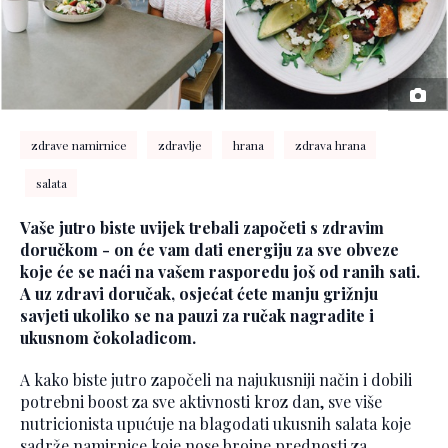
zdrave namirnice
zdravlje
hrana
zdrava hrana
salata
Vaše jutro biste uvijek trebali započeti s zdravim
doručkom - on će vam dati energiju za sve obveze
koje će se naći na vašem rasporedu još od ranih sati.
A uz zdravi doručak, osjećat ćete manju grižnju
savjeti ukoliko se na pauzi za ručak nagradite i
ukusnom čokoladicom.
A kako biste jutro započeli na najukusniji način i dobili
potrebni boost za sve aktivnosti kroz dan, sve više
nutricionista upućuje na blagodati ukusnih salata koje
sadrže namirnice koje nose brojne prednosti za