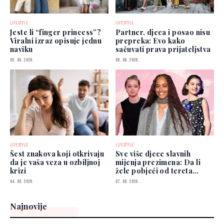
LIFESTYLE
LIFESTYLE
Jeste li “finger princess”?
Partner, djeca i posao nisu
Viralni izraz opisuje jednu
prepreka: Evo kako
naviku
sačuvati prava prijateljstva
05. 08. 2026.
06. 08. 2026.
LIFESTYLE
LIFESTYLE
Šest znakova koji otkrivaju
Sve više djece slavnih
da je vaša veza u ozbiljnoj
mijenja prezimena: Da li
krizi
žele pobjeći od tereta
poznatih roditelja?
04. 08. 2026.
07. 08. 2026.
Najnovije