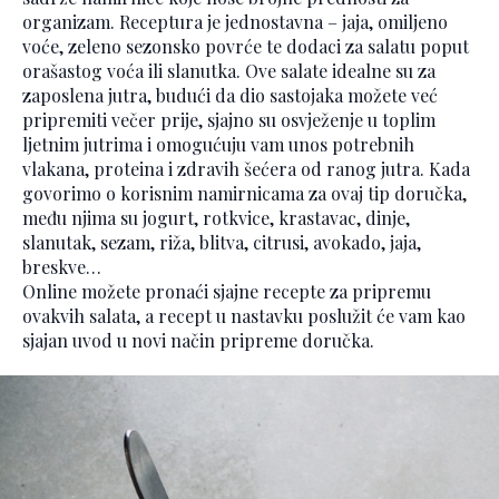
organizam. Receptura je jednostavna – jaja, omiljeno
voće, zeleno sezonsko povrće te dodaci za salatu poput
orašastog voća ili slanutka. Ove salate idealne su za
zaposlena jutra, budući da dio sastojaka možete već
pripremiti večer prije, sjajno su osvježenje u toplim
ljetnim jutrima i omogućuju vam unos potrebnih
vlakana, proteina i zdravih šećera od ranog jutra. Kada
govorimo o korisnim namirnicama za ovaj tip doručka,
među njima su jogurt, rotkvice, krastavac, dinje,
slanutak, sezam, riža, blitva, citrusi, avokado, jaja,
breskve…
Online možete pronaći sjajne recepte za pripremu
ovakvih salata, a recept u nastavku poslužit će vam kao
sjajan uvod u novi način pripreme doručka.