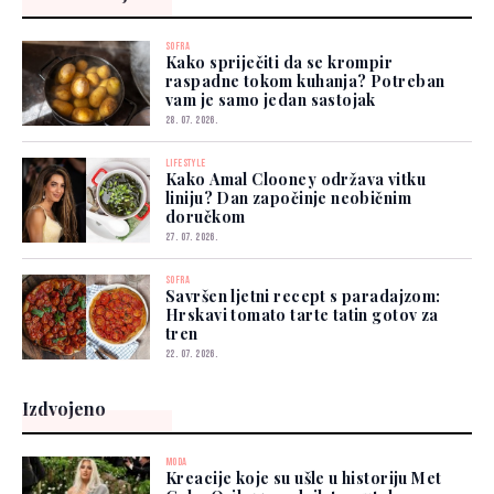
SOFRA
Kako spriječiti da se krompir
raspadne tokom kuhanja? Potreban
vam je samo jedan sastojak
28. 07. 2026.
LIFESTYLE
Kako Amal Clooney održava vitku
liniju? Dan započinje neobičnim
doručkom
27. 07. 2026.
SOFRA
Savršen ljetni recept s paradajzom:
Hrskavi tomato tarte tatin gotov za
tren
22. 07. 2026.
Izdvojeno
MODA
Kreacije koje su ušle u historiju Met