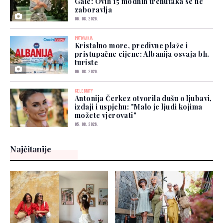
Gale: Ovih 15 modnih trenutaka se ne
zaboravlja
06. 08. 2026.
PUTOVANJA
Kristalno more, predivne plaže i
pristupačne cijene: Albanija osvaja bh.
turiste
06. 08. 2026.
CELEBRITY
Antonija Čerkez otvorila dušu o ljubavi,
izdaji i uspjehu: "Malo je ljudi kojima
možete vjerovati"
05. 08. 2026.
Najčitanije