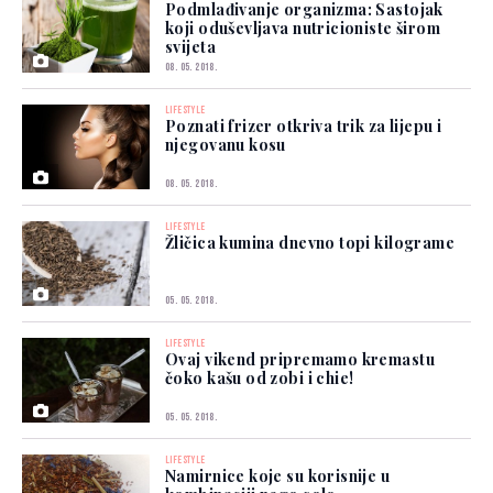
Podmlađivanje organizma: Sastojak
koji oduševljava nutricioniste širom
svijeta
08. 05. 2018.
LIFESTYLE
Poznati frizer otkriva trik za lijepu i
njegovanu kosu
08. 05. 2018.
LIFESTYLE
Žličica kumina dnevno topi kilograme
05. 05. 2018.
LIFESTYLE
Ovaj vikend pripremamo kremastu
čoko kašu od zobi i chie!
05. 05. 2018.
LIFESTYLE
Namirnice koje su korisnije u