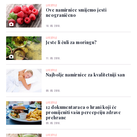
LIFESTYLE
Ove namirnice smijemo jesti
neograničeno
18. 05. 2018.
LIFESTYLE
Jeste li čuli za moringu?
11. 05. 2018.
LIFESTYLE
Najbolje namirnice za kvalitetniji san
09. 05. 2018.
LIFESTYLE
12 dokumentaraca o hrani koji će
promijeniti vašu percepciju zdrave
prehrane
09. 05. 2018.
LIFESTYLE