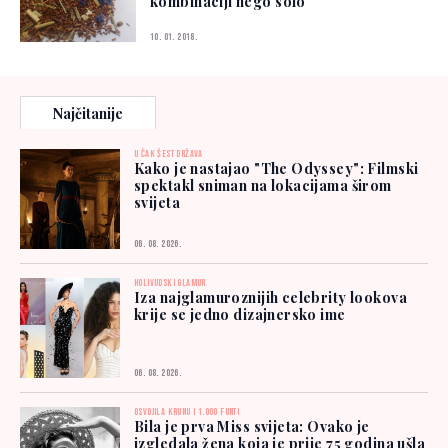
kombinaciji nego solo
10. 01. 2018.
Najčitanije
U ČAK ŠEST DRŽAVA
Kako je nastajao "The Odyssey": Filmski
spektakl sniman na lokacijama širom
svijeta
06. 08. 2026.
HOLIVUDSKI GLAMUR
Iza najglamuroznijih celebrity lookova
krije se jedno dizajnersko ime
06. 08. 2026.
OSVOJILA KRUNU I 1.000 FUNTI
Bila je prva Miss svijeta: Ovako je
izgledala žena koja je prije 75 godina ušla