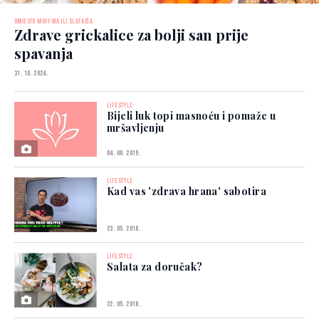
UMJESTO MUFFINA ILI SLATKIŠA
Zdrave grickalice za bolji san prije
spavanja
31. 10. 2024.
LIFESTYLE
Bijeli luk topi masnoću i pomaže u
mršavljenju
04. 06. 2019.
LIFESTYLE
Kad vas 'zdrava hrana' sabotira
23. 05. 2018.
LIFESTYLE
Salata za doručak?
22. 05. 2018.