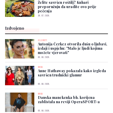
Želite savršen roštilj? Kuhari
preporučuju da uradite ovo prije
pečenja
30. 07. 2026.
Izdvojeno
CELEBRITY
Antonija Čerkez otvorila dušu o ljubavi,
izdaji i uspjehu: "Malo je ljudi kojima
možete vjerovati"
05. 08. 2026.
MODA
Anne Hathaway pokazala kako izgleda
savršen trudnički glamur
05. 08. 2026.
MODA
Danska manekenka bh. korijena
zablistala na reviji OperaSPORT-a
05. 08. 2026.