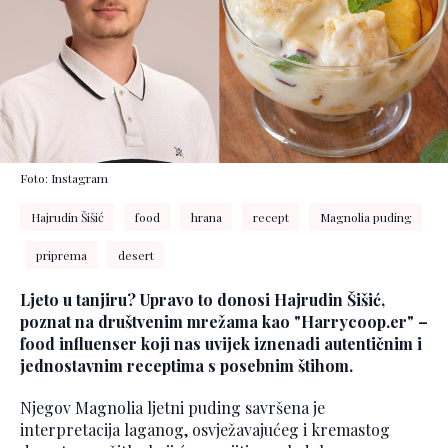
Foto: Instagram
Hajrudin Šišić
food
hrana
recept
Magnolia puding
priprema
desert
Ljeto u tanjiru? Upravo to donosi Hajrudin Šišić,
poznat na društvenim mrežama kao "Harrycoop.er" –
food influenser koji nas uvijek iznenadi autentičnim i
jednostavnim receptima s posebnim štihom.
Njegov Magnolia ljetni puding savršena je
interpretacija laganog, osvježavajućeg i kremastog