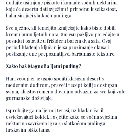
dodajte usitnjene piškote i komade sočnih nektarina
koje će desertu dati svježinu i prirodnu kiselkastost,
balansirajući slatkoću pudinga.
Sve nježno, ali temeljito izmiješajte kako biste dobili
kremu punu ljetnih nota. Smjesu pažljivo poredajte u
posudu i ostavite u frižideru barem dva sata. Ovaj
period hlađenja ključan je za prožimanje okusa i
postizanje one prepoznatljive, baršunaste teksture.
Zašto baš Magnolia ljetni puding?
Harrycoop.er je uspio spojiti klasičan desert s
modernim dodirom, praveći recept koji je dostupan
svima, ali istovremeno dovoljno odvažan za sve koji vole
gurmanske doživljaje.
Isprobajte ga na ljetnoj terasi, uz hladan čaj ili
osvježavajući koktel, i osjetite kako se voćna svježina
nektarina savršeno igra sa slatkoćom pudinga i
hrskavim piškotama.