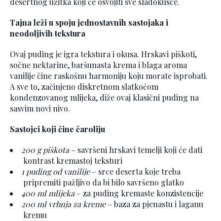
desertnog užitka koji će osvojiti sve sladokusce.
Tajna leži u spoju jednostavnih sastojaka i
neodoljivih tekstura
Ovaj puding je igra tekstura i okusa. Hrskavi piškoti,
sočne nektarine, baršunasta krema i blaga aroma
vanilije čine raskošnu harmoniju koju morate isprobati.
A sve to, začinjeno diskretnom slatkoćom
kondenzovanog mlijeka, diže ovaj klasični puding na
sasvim novi nivo.
Sastojci koji čine čaroliju
200 g piškota
– savršeni hrskavi temelji koji će dati
kontrast kremastoj teksturi
1 puding od vanilije
– srce deserta koje treba
pripremiti pažljivo da bi bilo savršeno glatko
400 ml mlijeka
– za puding kremaste konzistencije
200 ml vrhnja za kreme
– baza za pjenastu i laganu
kremu