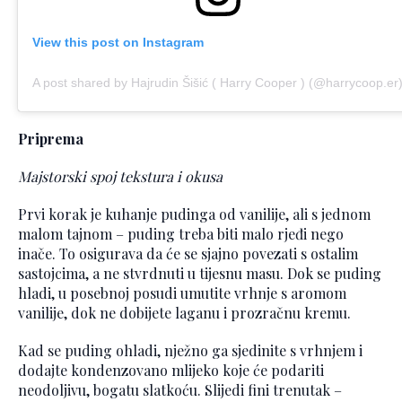
View this post on Instagram
A post shared by Hajrudin Šišić ( Harry Cooper ) (@harrycoop.er
Priprema
Majstorski spoj tekstura i okusa
Prvi korak je kuhanje pudinga od vanilije, ali s jednom
malom tajnom – puding treba biti malo rjeđi nego
inače. To osigurava da će se sjajno povezati s ostalim
sastojcima, a ne stvrdnuti u tijesnu masu. Dok se puding
hladi, u posebnoj posudi umutite vrhnje s aromom
vanilije, dok ne dobijete laganu i prozračnu kremu.
Kad se puding ohladi, nježno ga sjedinite s vrhnjem i
dodajte kondenzovano mlijeko koje će podariti
neodoljivu, bogatu slatkoću. Slijedi fini trenutak –