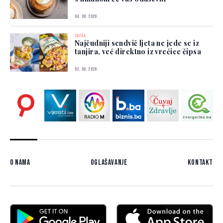
04. 08. 2026.
SOFRA
Najčudniji sendvič ljeta ne jede se iz
tanjira, već direktno iz vrećice čipsa
03. 08. 2026.
O nama
Oglašavanje
Kontakt