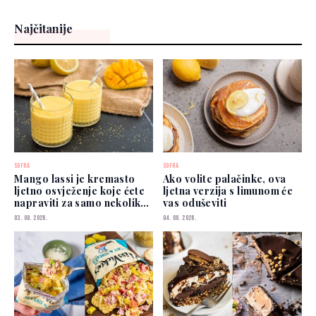
Najčitanije
SOFRA
SOFRA
Mango lassi je kremasto
Ako volite palačinke, ova
ljetno osvježenje koje ćete
ljetna verzija s limunom će
napraviti za samo nekoliko
vas oduševiti
minuta
03. 08. 2026.
04. 08. 2026.