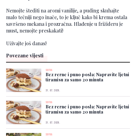
Nemojte štediti na aromi vanilije, a puding skuhajte
malo tečniji nego inače, to je ključ kako bi krema ostala
savršeno mekana i prozračna. Hlađenje u frižideru je
must, nemojte preskakati!
Uživajte još danas!
Povezane vijesti
SOFRA
Bez rerne i puno posla: Napravite ljetni
tiramisu za samo 20 minuta
31. 07. 2026.
SOFRA
Bez rerne i puno posla: Napravite ljetni
tiramisu za samo 20 minuta
31. 07. 2026.
SOFRA