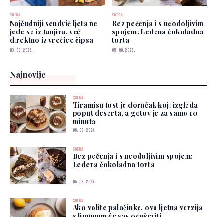
SOFRA
SOFRA
Najčudniji sendvič ljeta ne
Bez pečenja i s neodoljivim
jede se iz tanjira, već
spojem: Ledena čokoladna
direktno iz vrećice čipsa
torta
03. 08. 2026.
05. 08. 2026.
Najnovije
SOFRA
Tiramisu tost je doručak koji izgleda
poput deserta, a gotov je za samo 10
minuta
06. 08. 2026.
SOFRA
Bez pečenja i s neodoljivim spojem:
Ledena čokoladna torta
05. 08. 2026.
SOFRA
Ako volite palačinke, ova ljetna verzija
s limunom će vas oduševiti