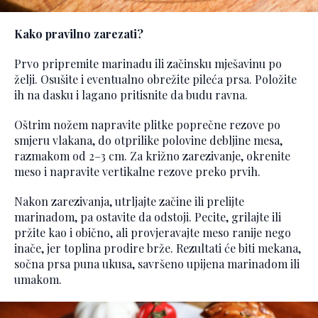
Kako pravilno zarezati?
Prvo pripremite marinadu ili začinsku mješavinu po
želji. Osušite i eventualno obrežite pileća prsa. Položite
ih na dasku i lagano pritisnite da budu ravna.
Oštrim nožem napravite plitke poprečne rezove po
smjeru vlakana, do otprilike polovine debljine mesa,
razmakom od 2–3 cm. Za križno zarezivanje, okrenite
meso i napravite vertikalne rezove preko prvih.
Nakon zarezivanja, utrljajte začine ili prelijte
marinadom, pa ostavite da odstoji. Pecite, grilajte ili
pržite kao i obično, ali provjeravajte meso ranije nego
inače, jer toplina prodire brže. Rezultati će biti mekana,
sočna prsa puna ukusa, savršeno upijena marinadom ili
umakom.