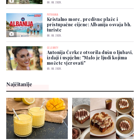
06. 08. 2026.
PUTOVANJA
Kristalno more, predivne plaže i
pristupačne cijene: Albanija osvaja bh.
turiste
06. 08. 2026.
CELEBRITY
Antonija Čerkez otvorila dušu o ljubavi,
izdaji i uspjehu: "Malo je ljudi kojima
možete vjerovati"
05. 08. 2026.
Najčitanije