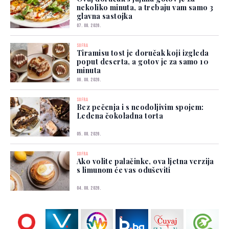
nekoliko minuta, a trebaju vam samo 3
glavna sastojka
07. 08. 2026.
SOFRA
Tiramisu tost je doručak koji izgleda
poput deserta, a gotov je za samo 10
minuta
06. 08. 2026.
SOFRA
Bez pečenja i s neodoljivim spojem:
Ledena čokoladna torta
05. 08. 2026.
SOFRA
Ako volite palačinke, ova ljetna verzija
s limunom će vas oduševiti
04. 08. 2026.