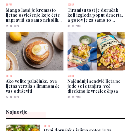
SOFRA
SOFRA
Mango lassi je kremasto
Tiramisu tost je doručak
ljetno osvježenje koje ćete
koji izgleda poput deserta,
napraviti za samo nekoliko
a gotov je za samo 10
minuta
minuta
03. 08. 2026.
06. 08. 2026.
SOFRA
SOFRA
Ako volite palačinke, ova
Najčudniji sendvič ljeta ne
ljetna verzija s limunom će
jede se iz tanjira, već
vas oduševiti
direktno iz vrećice čipsa
04. 08. 2026.
03. 08. 2026.
Najnovije
SOFRA
Ovaj doručak s jajima gotov je za