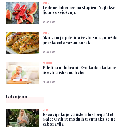
SOFRA
Ledene lubenice na štapiću: Najlakše
ljetno osvježenje
06. 07. 2026.
SOFRA
Ako vam je piletina često suha, možda
preskačete važan korak
03. 06. 2026.
ZA MAME
Piletina u dohrani: Evo kada i kako je
uvesti u ishranu bebe
27. 04. 2026.
Izdvojeno
MODA
Kreacije koje su ušle u historiju Met
Gale: Ovih 15 modnih trenutaka se ne
zaboravlja