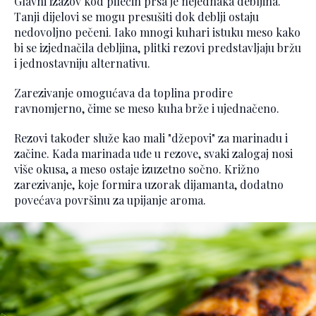
Glavni izazov kod pilećih prsa je nejednaka debljina.
Tanji dijelovi se mogu presušiti dok deblji ostaju
nedovoljno pečeni. Iako mnogi kuhari istuku meso kako
bi se izjednačila debljina, plitki rezovi predstavljaju bržu
i jednostavniju alternativu.
Zarezivanje omogućava da toplina prodire
ravnomjerno, čime se meso kuha brže i ujednačeno.
Rezovi također služe kao mali "džepovi" za marinadu i
začine. Kada marinada uđe u rezove, svaki zalogaj nosi
više okusa, a meso ostaje izuzetno sočno. Križno
zarezivanje, koje formira uzorak dijamanta, dodatno
povećava površinu za upijanje aroma.