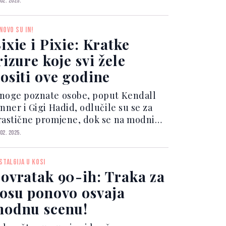
 02. 2025.
rastičnu promjenu ili samo blagu
rekciju svog izgleda, šiške se vraćaju
NOVO SU IN!
punom sja...
ixie i Pixie: Kratke
rizure koje svi žele
ositi ove godine
noge poznate osobe, poput Kendall
nner i Gigi Hadid, odlučile su se za
rastične promjene, dok se na modnim
istama i Instagramu često pojavljuju
 02. 2025.
izure koje spajaju odvažnost i
eganciju, poput bixie i pixie stilova.
STALGIJA U KOSI
e godine, kr...
ovratak 90-ih: Traka za
osu ponovo osvaja
odnu scenu!