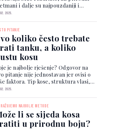
etmani i dalje su najpouzdaniji i
jučinkovitiji. Ako želite ubrzati rast
 02. 2025.
ose i postići čak do 10 centimetara za
amo mjesec dana, postoji jedno
STO PITANJE
irodno ul...
vo koliko često trebate
rati tanku, a koliko
ustu kosu
oje je najbolje rješenje? Odgovor na
o pitanje nije jednostavan jer ovisi o
še faktora. Tip kose, struktura vlasi,
votni stil i okolinski utjecaji imaju
 02. 2025.
načajan utjecaj. Ne postoji univerzalno
avilo koje bi odgovaralo svima. Fak...
TRAŽUJEMO NAJBOLJE METODE
ože li se sijeda kosa
ratiti u prirodnu boju?