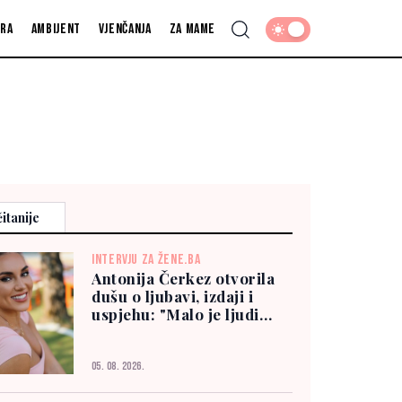
fra
Ambijent
Vjenčanja
Za mame
itanije
INTERVJU ZA ŽENE.BA
Antonija Čerkez otvorila
dušu o ljubavi, izdaji i
uspjehu: "Malo je ljudi
kojima možete vjerovati"
05. 08. 2026.