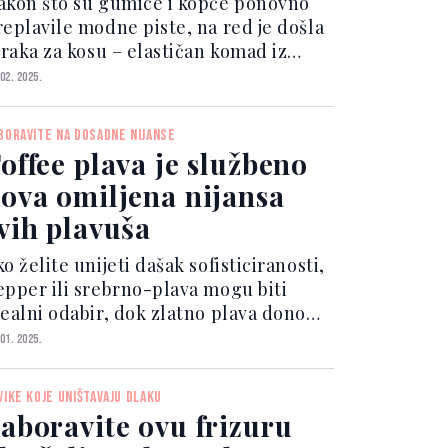
akon što su gumice i kopče ponovno
replavile modne piste, na red je došla
traka za kosu – elastičan komad iz
ošlosti koji sada osvaja kao chic i
 02. 2025.
raktičan dodatak. Sjetite se onih dana
ada smo jednostavno stavljali traku da
BORAVITE NA DOSADNE NIJANSE
sa ost...
offee plava je službeno
ova omiljena nijansa
vih plavuša
o želite unijeti dašak sofisticiranosti,
epper ili srebrno-plava mogu biti
dealni odabir, dok zlatno plava donosi
nčani sjaj i toplinu. Za hrabriji izgled,
 01. 2025.
latinasta plava poput one koju je
osila Marilyn Monroe vraća glamur iz
VIKE KOJE UNIŠTAVAJU DLAKU
at...
aboravite ovu frizuru