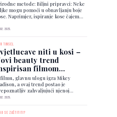
rirodne metode: Biljni pripravci: Neke
iljke mogu pomoći u obnavljanju boje
ose. Naprimjer, ispiranje kose čajem
d kadulje može potamniti sijede vlasi.
afa: Kafa može obogatiti tamnu kosu i
 02. 2025.
omoći u prekrivanju sijedih
ramenova. Kof...
IR TINSEL
vjetlucave niti u kosi –
ovi beauty trend
nspirisan filmom
ominovanim za Oscara
 filmu, glavnu ulogu igra Mikey
adison, a ovaj trend postao je
repoznatljiv zahvaljujući njenoj
View this post on Instagram A
 02. 2025.
ost shared by NEON (@neonrated)
ir tinsel, iako se često pov...
KO SE ZAŠTITITI?