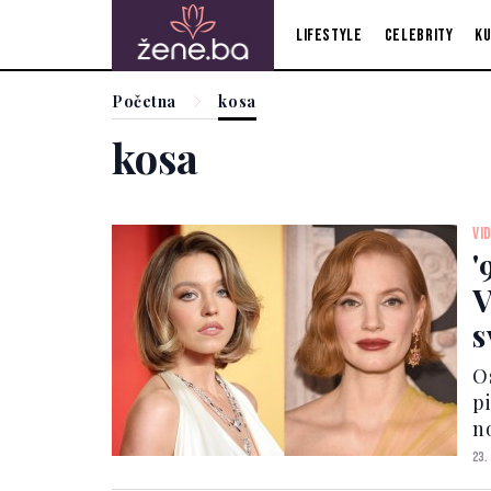
Lifestyle
Celebrity
Ku
Početna
kosa
kosa
VI
'
V
s
O
p
n
C
23.
p