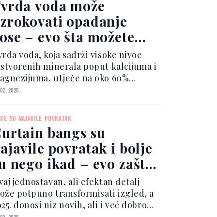
vrda voda može
zrokovati opadanje
ose – evo šta možete
činiti
vrda voda, koja sadrži visoke nivoe
astvorenih minerala poput kalcijuma i
agnezijuma, utječe na oko 60%
omaćinstava u UK, a njeni negativni
 02. 2025.
ekti se šire i na kožu i kosu. Kako
vrda voda utječe na kosu i kožu?
ŠKE SU NAJAVILE POVRATAK
nerali u tvrdoj vodi...
urtain bangs su
ajavile povratak i bolje
u nego ikad – evo zašto
h svi obožavaju!
aj jednostavan, ali efektan detalj
ože potpuno transformisati izgled, a
25. donosi niz novih, ali i već dobro
znatih stilova šiški. Bilo da želite