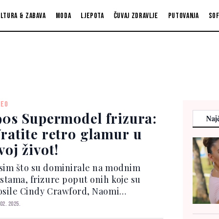
ltura & zabava
Moda
Ljepota
Čuvaj zdravlje
Putovanja
So
DEO
90s Supermodel frizura:
Najč
ratite retro glamur u
voj život!
sim što su dominirale na modnim
istama, frizure poput onih koje su
osile Cindy Crawford, Naomi
ampbell i Claudia Schiffer postale su
 02. 2025.
repoznatljiv simbol ere. '90s