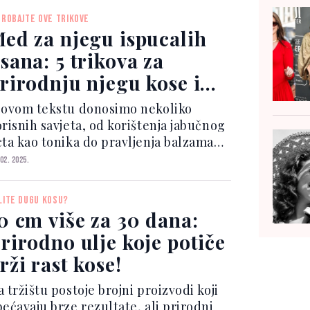
upermodel haircut, s voluminoznim
PROBAJTE OVE TRIKOVE
alovima i savršeno oblikovanim
ed za njegu ispucalih
rame...
sana: 5 trikova za
rirodnju njegu kose i
ože
 ovom tekstu donosimo nekoliko
orisnih savjeta, od korištenja jabučnog
cta kao tonika do pravljenja balzama
a usne s medom, koji će vašu
 02. 2025.
vakodnevnu njegu učiniti efikasnijom i
rijatnijom. Uživajte u jednostavnim
LITE DUGU KOSU?
ešenjima koja donose...
0 cm više za 30 dana:
rirodno ulje koje potiče
rži rast kose!
 tržištu postoje brojni proizvodi koji
bećavaju brze rezultate, ali prirodni