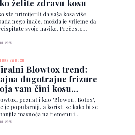
ko želite zdravu kosu
o ste primijetili da vaša kosa više
pada nego inače, možda je vrijeme da
reispitate svoje navike. Prečesto
orištenje fena i pegle za kosu Kada
vakodnevno koristimo toplinske
 01. 2025.
eđaje, kosa postaje suha i lomljiva.
štita od topline...
TOKS ZA KOSU
iralni Blowtox trend:
ajna dugotrajne frizure
oja vam čini kosu
manje masnom
lowtox, poznat i kao "Blowout Botox",
e je popularniji, a koristi se kako bi se
manjila masnoća na tjemenu i
rodužilo vrijeme između pranja kose.
 01. 2025.
ko vas muči masno tjeme, posebno