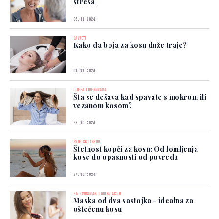
stresa
06. 11. 2024.
SAVJETI
Kako da boja za kosu duže traje?
01. 11. 2024.
LIJEPA I NJEGOVANA
Šta se dešava kad spavate s mokrom ili
vezanom kosom?
28. 10. 2024.
SVJETSKI TREND
Štetnost kopči za kosu: Od lomljenja
kose do opasnosti od povreda
24. 10. 2024.
ZA OPORAVAK I HIDRATACIJU
Maska od dva sastojka - idealna za
oštećenu kosu