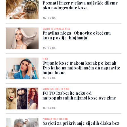
Poznati frizer rješava najčešće dileme
oko nadogradnje kose
09. 11. 2024.
SAVJETI ZA OPORAVAK KOSE
Pravilna njega: Obnovite oštećenu
kosu poslije 'blajhanja'
07. 11. 2024.
VIDEO
Uvijanje kose trakom korak po korak:
Evo kako na najbolji način da napravite
bujne lokne
07. 11. 2024.
GURMANSKE BOJE ZA KOSU
FOTO Izaberite neku od
najpopularnijih nijansi kose ove zime
06. 11. 2024.
PRIRODAN ZNAK STARENJA
Savjeti za prikrivanje sijedih dlaka bez