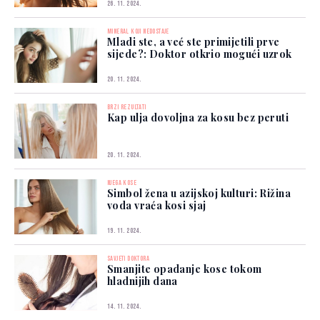
26. 11. 2024.
MINERAL KOJI NEDOSTAJE
Mladi ste, a već ste primijetili prve
sijede?: Doktor otkrio mogući uzrok
20. 11. 2024.
BRZI REZULTATI
Kap ulja dovoljna za kosu bez peruti
20. 11. 2024.
NJEGA KOSE
Simbol žena u azijskoj kulturi: Rižina
voda vraća kosi sjaj
19. 11. 2024.
SAVJETI DOKTORA
Smanjite opadanje kose tokom
hladnijih dana
14. 11. 2024.