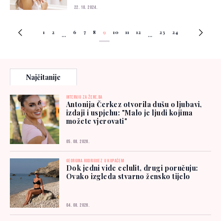
22. 10. 2024.
1
2
6
7
8
9
10
11
12
23
24
...
...
Najčitanije
INTERVJU ZA ŽENE.BA
Antonija Čerkez otvorila dušu o ljubavi,
izdaji i uspjehu: "Malo je ljudi kojima
možete vjerovati"
05. 08. 2026.
GEORGINA RODRIGUEZ U KUPAĆEM
Dok jedni vide celulit, drugi poručuju:
Ovako izgleda stvarno žensko tijelo
04. 08. 2026.