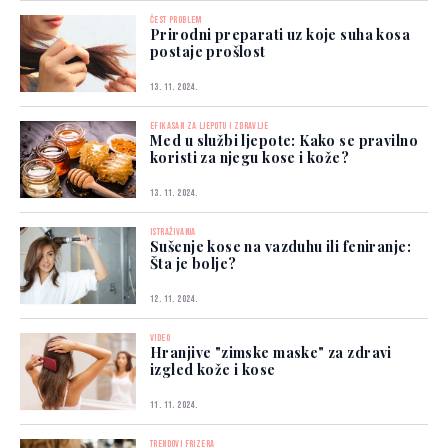
ČEST PROBLEM
Prirodni preparati uz koje suha kosa
postaje prošlost
13. 11. 2024.
EFIKASAN ZA LJEPOTU I ZDRAVLJE
Med u službi ljepote: Kako se pravilno
koristi za njegu kose i kože?
13. 11. 2024.
ISTRAŽIVANJA
Sušenje kose na vazduhu ili feniranje:
Šta je bolje?
12. 11. 2024.
VIDEO
Hranjive "zimske maske" za zdravi
izgled kože i kose
11. 11. 2024.
TRENDOVI FRIZERA