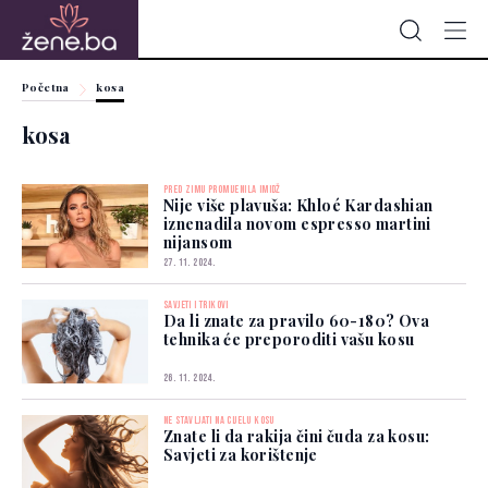
Početna
kosa
kosa
PRED ZIMU PROMIJENILA IMIDŽ
Nije više plavuša: Khloé Kardashian
iznenadila novom espresso martini
nijansom
27. 11. 2024.
SAVJETI I TRIKOVI
Da li znate za pravilo 60-180? Ova
tehnika će preporoditi vašu kosu
26. 11. 2024.
NE STAVLJATI NA CIJELU KOSU
Znate li da rakija čini čuda za kosu:
Savjeti za korištenje