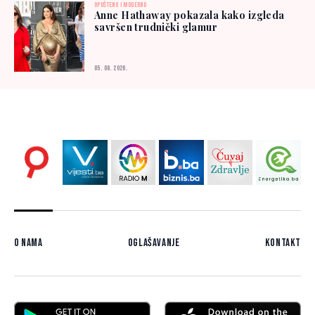
OPUŠTENO I MODERNO
Anne Hathaway pokazala kako izgleda
savršen trudnički glamur
05. 08. 2026.
O nama
Oglašavanje
Kontakt