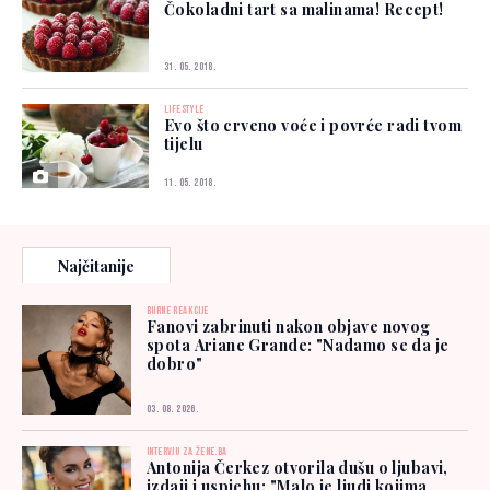
Čokoladni tart sa malinama! Recept!
31. 05. 2018.
LIFESTYLE
Evo što crveno voće i povrće radi tvom
tijelu
11. 05. 2018.
Najčitanije
BURNE REAKCIJE
Fanovi zabrinuti nakon objave novog
spota Ariane Grande: "Nadamo se da je
dobro"
03. 08. 2026.
INTERVJU ZA ŽENE.BA
Antonija Čerkez otvorila dušu o ljubavi,
izdaji i uspjehu: "Malo je ljudi kojima