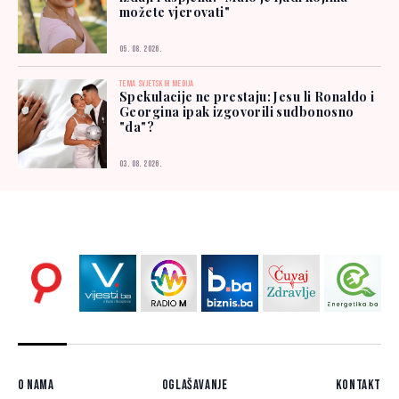
možete vjerovati"
05. 08. 2026.
TEMA SVJETSKIH MEDIJA
Spekulacije ne prestaju: Jesu li Ronaldo i
Georgina ipak izgovorili sudbonosno
"da"?
03. 08. 2026.
O nama
Oglašavanje
Kontakt