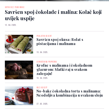
GOTOV BEZ PUNO MUKE
Savršen spoj čokolade i malina: Kolač koji
uvijek uspije
12. 04. 2026.
PROLJETNI DESERT
Savršen spoj okusa: Rolat s
pistacijama i malinama
19. 04. 2025.
JEDNOSTAVNA PRIPREMA
Krofne s malinama i čokoladnom
glazurom: Slatki raj u svakom
zalogaju!
16. 04. 2025.
BRZI RECEPT
No-bake čokoladna torta s malinama:
Neodoljiva kombinacija u svakom sloju
27. 02. 2025.