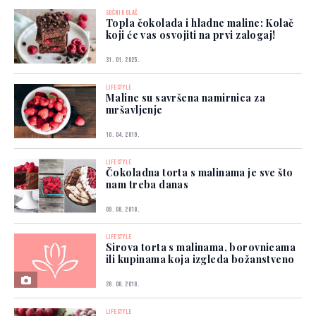
SOČNI KOLAČ
Topla čokolada i hladne maline: Kolač
koji će vas osvojiti na prvi zalogaj!
31. 01. 2025.
LIFESTYLE
Maline su savršena namirnica za
mršavljenje
10. 04. 2019.
LIFESTYLE
Čokoladna torta s malinama je sve što
nam treba danas
09. 08. 2018.
LIFESTYLE
Sirova torta s malinama, borovnicama
ili kupinama koja izgleda božanstveno
26. 06. 2018.
LIFESTYLE