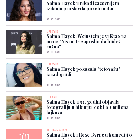
Salma Hayek u nikad izazovnijem
izdanju proslavila poseban dan
06. 07. 2023.
LIFESTYLE
Salma Hayek: Weinstein je vrištao na
mene "Nisam te zaposlio da budeš
ružna"
03. 11. 2021.
LIFESTYLE
Salma Hayek pokazala "tetovažu"
iznad grudi
09. 02. 2021.
LIFESTYLE
Salma Hayek u 55. godini objavila
fotografiju u bikiniju, dobila 2 miliona
lajkova
06. 01. 2021.
KULTURA & ZABAVA
Salma Hayek i Rose Byrne u komediji o