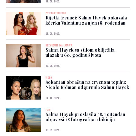
01. 06. 2026.
POSEBAN TRENUTAK
Rijetki trenuci: Salma Hayek pokazala
kćerku Valentinu za njen 18. rođendan
28. 09. 2025.
BEZVREMENSKA LJEPOTA
Salma Hayek sa stilom obilježila
ulazak u 60. godinu života
03. 09. 2025.
VIDEO
Šokantan obračun na crvenom tepihu:
Nicole Kidman odgurnula Salmu Hayek
14. 10. 2024.
FOTO
Salma Hayek proslavila 58. rođendan
objavivši 18 fotografija u bikiniju
03. 09. 2024.