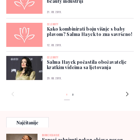
beauty industriji
21. 09. 2019.
CELEBRITY
Kako kombinirati boju višnje s baby
plavom? Salma Hayek to zna savršeno!
12. 09. 2019.
CELEBRITY
Salma Hayek počastila obožavatelje
kratkim videima sa ljetovanja
29. 08. 2019.
1
2
Najčitanije
BURNE REAKCIJE
Fanovi zabrinuti nakon objave novog