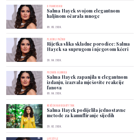
U FRANCUSKOJ
Salma Hayek svojom elegantnom
haljinom očarala mnoge
09. 05. 2024.
PLIJENILI PAŽNJU
Rijetka slika skladne porodice: Salma
Hayek sa suprugom i njegovom kćeri
20. 04. 2024.
POZNATA GLUMICA
Salma Hayek zapanjila u elegantnom
izdanju, izazvala mješovite reakcije
fanova
09. 04. 2024.
NEOČEKIVAN BEAUTY TRIK
Salma Hayek podijelila jednostavne
metode za kamufliranje sijedih
29. 02. 2024.
LIFESTYLE