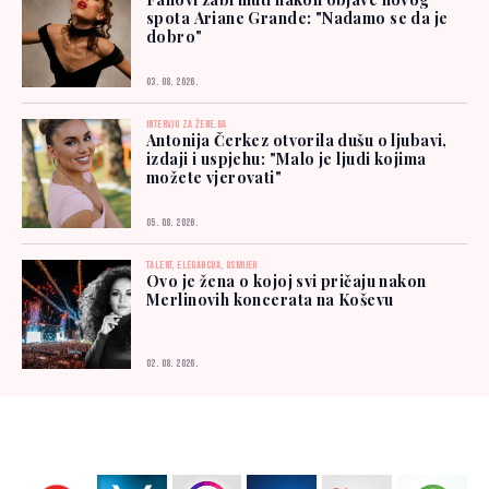
spota Ariane Grande: "Nadamo se da je
dobro"
03. 08. 2026.
INTERVJU ZA ŽENE.BA
Antonija Čerkez otvorila dušu o ljubavi,
izdaji i uspjehu: "Malo je ljudi kojima
možete vjerovati"
05. 08. 2026.
TALENT, ELEGANCIJA, OSMIJEH
Ovo je žena o kojoj svi pričaju nakon
Merlinovih koncerata na Koševu
02. 08. 2026.