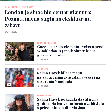
MODA, UMJETNOST I SLAVNI GOSTI
London je sinoć bio centar glamura:
Poznata imena stigla na ekskluzivnu
zabavu
24. 06. 2026.
OKUPIO POZNATA LICA
Gucci priredio elegantnu večeru pred
Wimbledon, a Jannik Sinner bio je
glavna zvijezda
23. 06. 2026.
EVO I ZAŠTO
Salma Hayek bila je među
najzapaženijim zvijezdama večeri na
otvaranju Mundijala
12. 06. 2026.
PRIRODAN IZGLED
Salma Hayek pokazala da stil nema
godine: Na teniskom turniru zablistala
s prirodnim sijedim vlasima