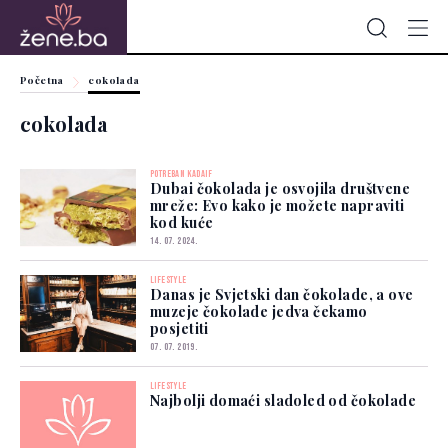
Početna
cokolada
cokolada
POTREBAN KADAIF
Dubai čokolada je osvojila društvene
mreže: Evo kako je možete napraviti
kod kuće
14. 07. 2024.
LIFESTYLE
Danas je Svjetski dan čokolade, a ove
muzeje čokolade jedva čekamo
posjetiti
07. 07. 2019.
LIFESTYLE
Najbolji domaći sladoled od čokolade