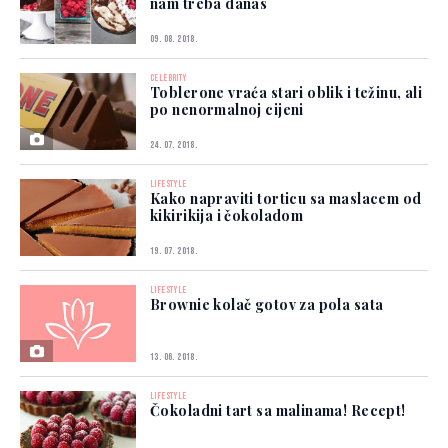
nam treba danas
09. 08. 2018.
CELEBRITY
Toblerone vraća stari oblik i težinu, ali
po nenormalnoj cijeni
24. 07. 2018.
LIFESTYLE
Kako napraviti torticu sa maslacem od
kikirikija i čokoladom
19. 07. 2018.
LIFESTYLE
Brownie kolač gotov za pola sata
13. 06. 2018.
LIFESTYLE
Čokoladni tart sa malinama! Recept!