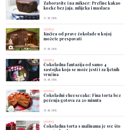
Zaboravite i na mikser: Prefine kakao
kocke bez jaja, mlijeka i maslaca
17. 09. 2018.
LIFESTYLE
Kućica od prave čokolade u kojoj
možete prespavati
12. 09. 2018.
LIFESTYLE
Čokoladna fantazija od samo 4
sastojka koja se može jesti i za ljetnih
vrućina
18. 08. 2018.
LIFESTYLE
Čokoladni cheesecake: Fina torta bez
pečenja gotova za 20 minuta
15. 08. 2018.
LIFESTYLE
Čokoladna torta s malinama je sve što