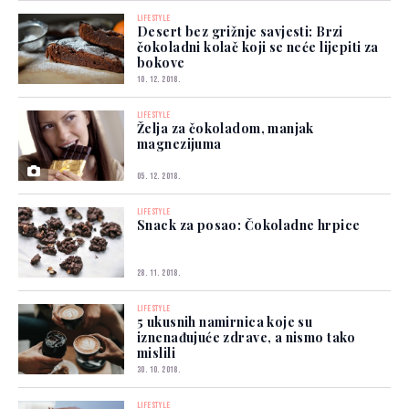
LIFESTYLE
Desert bez grižnje savjesti: Brzi
čokoladni kolač koji se neće lijepiti za
bokove
10. 12. 2018.
LIFESTYLE
Želja za čokoladom, manjak
magnezijuma
05. 12. 2018.
LIFESTYLE
Snack za posao: Čokoladne hrpice
28. 11. 2018.
LIFESTYLE
5 ukusnih namirnica koje su
iznenađujuće zdrave, a nismo tako
mislili
30. 10. 2018.
LIFESTYLE