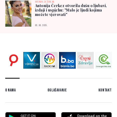
INTERVJU ZA ŽENE.BA
Antonija Čerkez otvorila dušu o ljubavi,
izdaji i uspjehu: "Malo je ljudi kojima
možete vjerovati"
05. 08. 2026.
O nama
Oglašavanje
Kontakt