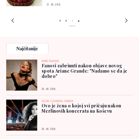
31. 05. 2018.
1
2
3
4
Najčitanije
BURNE REAKCIJE
Fanovi zabrinuti nakon objave novog
spota Ariane Grande: "Nadamo se da je
dobro"
03. 08. 2026.
TALENT, ELEGANCIJA, OSMIJEH
Ovo je žena o kojoj svi pričaju nakon
Merlinovih koncerata na Koševu
02. 08. 2026.