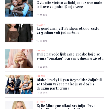
Ostanite vječno zaljubljeni uz ove male
trikove za poboljšanje veze
17. 09. 2018.
CELEBRITY
Legendarni Jeff Bridges otkrio zašto
41 godinu voli jednu ženu
15. 09. 2018.
LIFESTYLE
Dvije najveće ljubavne greške koje se
svima "omaknu" barem jednom u životu
14. 09. 2018.
LIFESTYLE
Blake Lively i Ryan Reynolds: Zaljubili
se tokom večere na koju su došli s
drugim partnerima
13. 09. 2018.
CELEBRITY
Kylie Minogue nikad sretnija: Prvo