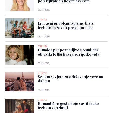
pojavljivanje s novim dečkom
07. 09. 2018.
LIFESTYLE
Ljubavni problemi koje ne biste
trebale rješavati preko poruka
07. 09. 2018.
CELEBRITY
Glumica prepoznatljivog osmijeha
objavila fotku kakva se rijetko viđa
06. 09. 2018.
LIFESTYLE
Sedam savjeta za održavanje veze na
daljinu
28. 08. 2018.
LIFESTYLE
Romantične geste koje vas itekako
trebaju zabrinuti