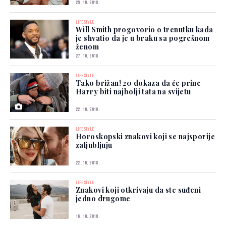
29. 10. 2018.
LIFESTYLE
Will Smith progovorio o trenutku kada
je shvatio da je u braku sa pogrešnom
ženom
27. 10. 2018.
LIFESTYLE
Tako brižan! 20 dokaza da će princ
Harry biti najbolji tata na svijetu
22. 10. 2018.
LIFESTYLE
Horoskopski znakovi koji se najsporije
zaljubljuju
22. 10. 2018.
LIFESTYLE
Znakovi koji otkrivaju da ste suđeni
jedno drugome
16. 10. 2018.