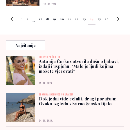
16. 08. 2018.
1
2
17
18
19
20
21
22
23
24
25
26
...
Najčitanije
INTERVJU ZA ŽENE.BA
Antonija Čerkez otvorila dušu o ljubavi,
izdaji i uspjehu: "Malo je ljudi kojima
možete vjerovati"
05. 08. 2026.
GEORGINA RODRIGUEZ U KUPAĆEM
Dok jedni vide celulit, drugi poručuju:
Ovako izgleda stvarno žensko tijelo
04. 08. 2026.