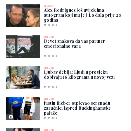
CELEBRITY
Alex Rodriguez još uvijek ima
autogram koji mu je J.Lo dala prije 20
godina
15. 10. 2018.
LIFESTYLE
Devet znakova da vas partner
emocionalno vara
02. 10. 2018.
LIFESTYLE
Ljubav deblja: Ljudi u prosjeku
dobivaju 16 kilograma u novoj vezi
23. 09. 2018.
LIFESTYLE
Justin Bieber otpjevao serenadu
zaručnici ispred Buckinghamske
palače
19. 09. 2018.
LIFESTYLE