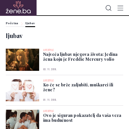
Početna
ljubav
ljubav
LIFESTYLE
Najveća ljubav njegova života: Jedina
žena koju je Freddie Mercury volio
03. 11. 2018.
LIFESTYLE
Ko će se brže zaljubiti, muškarci ili
žene?
01. 11. 2018.
LIFESTYLE
Ovo je siguran pokazatelj da vaša veza
ima budućnost