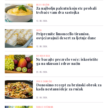
BRZO I ODLIČNO
Za najbolju palentu koju ste probali
trebaće vam dva sastojka
13. 06. 2024.
SOFRA
Pripremite limoncello tiramisu,
osvježavajući desert za ljetnje dane
12. 06. 2024.
EVO NEKIH IDEJA
Ne bacajte prezrelo voće: iskoristite
ga na ukusan i zdrav način
23. 05. 2024.
SPAS U ZADNJI ČAS
Donosimo recept za brzinski obrok za
kada nestanu ideje za ručak
22. 04. 2024.
TAJNA JE U VIŠNJAMA