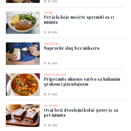
20. 09. 2024.
KORISNO
Pet jela koje možete spremiti za 15
minuta
07. 09. 2024.
LAKO RJEŠENJE
Napravite šlag bez miksera
07. 09. 2024.
GOTOVO ZA POLA SATA
Pripremite ukusno varivo sa kuhanim
grahom i paradajzom
05. 07. 2024.
BEZ PEČENJA
Ovaj brzi dvoslojni kolač gotov je za
pet minuta
27. 06. 2024.