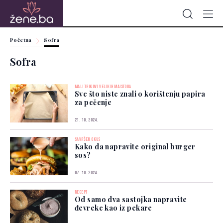
Početna
Sofra
Sofra
MALI TRIKOVI VELIKIH MAJSTORA
Sve što niste znali o korištenju papira
za pečenje
21. 10. 2024.
SAVRŠEN OKUS
Kako da napravite original burger
sos?
07. 10. 2024.
RECEPT
Od samo dva sastojka napravite
đevreke kao iz pekare