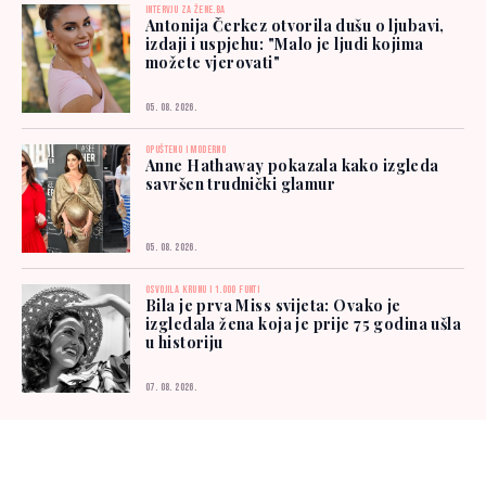
INTERVJU ZA ŽENE.BA
Antonija Čerkez otvorila dušu o ljubavi,
izdaji i uspjehu: "Malo je ljudi kojima
možete vjerovati"
05. 08. 2026.
OPUŠTENO I MODERNO
Anne Hathaway pokazala kako izgleda
savršen trudnički glamur
05. 08. 2026.
OSVOJILA KRUNU I 1.000 FUNTI
Bila je prva Miss svijeta: Ovako je
izgledala žena koja je prije 75 godina ušla
u historiju
07. 08. 2026.