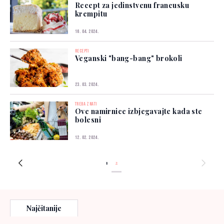
Recept za jedinstvenu francusku
krempitu
16. 04. 2024.
RECEPTI
Veganski "bang-bang" brokoli
23. 03. 2024.
TREBA ZNATI
Ove namirnice izbjegavajte kada ste
bolesni
12. 02. 2024.
1
2
Najčitanije