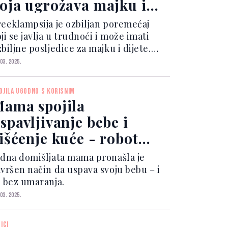
oja ugrožava majku i
ebu
reeklampsija je ozbiljan poremećaj
ji se javlja u trudnoći i može imati
biljne posljedice za majku i dijete.
rakteriše je visoki krvni pritisak i
 03. 2025.
risutnost proteina u urinu, a obično
e razvija nakon 20. sedmica trudnoće.
OJILA UGODNO S KORISNIM
ama spojila
spavljivanje bebe i
išćenje kuće - robot
sisivač!
edna domišljata mama pronašla je
avršen način da uspava svoju bebu – i
o bez umaranja.
 03. 2025.
ICI