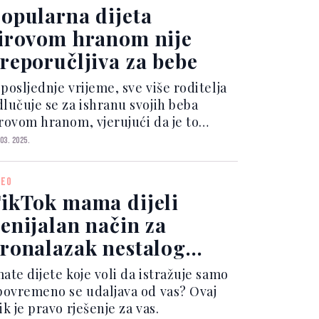
opularna dijeta
irovom hranom nije
reporučljiva za bebe
posljednje vrijeme, sve više roditelja
dlučuje se za ishranu svojih beba
irovom hranom, vjerujući da je to
ajzdraviji način ishrane. Međutim, ova
 03. 2025.
raksa izaziva kontroverze među
edijatrima i nutricionistima.
DEO
ikTok mama dijeli
enijalan način za
ronalazak nestalog
jeteta u prodavnici
ate dijete koje voli da istražuje samo
 povremeno se udaljava od vas? Ovaj
ik je pravo rješenje za vas.