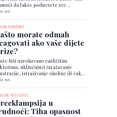
omoći da lakše podnesete sve
romjene koje vas očekuju, od začeća
 04. 2025.
o porođaja i postporođajnog perioda.
ASNO PONAŠANJE
ašto morate odmah
eagovati ako vaše dijete
rize?
ože biti uzrokovano različitim
aktorima, uključujući izražavanje
ustracije, istraživanje okoline ili čak
ol uzrokovan rastom zuba. Ovo
 04. 2025.
onašanje često je privremeno, ali
ažno je pravilno reagovati kako bi se
BILJNE POSLJEDICE
priječile negativne posljedice.
reeklampsija u
rudnoći: Tiha opasnost