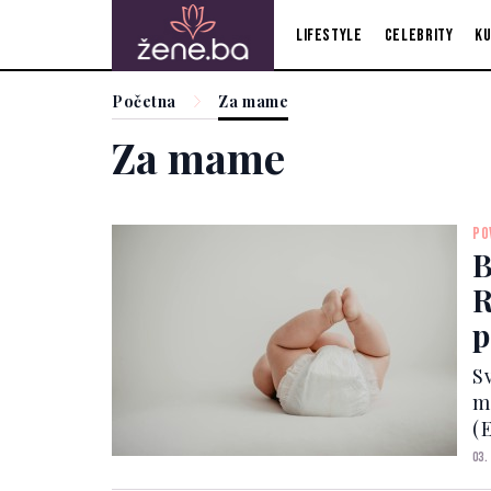
Lifestyle
Celebrity
Ku
Početna
Za mame
Za mame
PO
B
R
p
Sv
m
(
03.