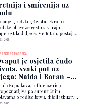
retnija i smirenija uz
odu
ujanje gradskog života, ekrani i
kolske obaveze često stvaraju
apetost kod djece. Međutim, postoji
ednostavan način da se njihov um
 03. 2025.
rirodno smiri – boravak kraj vode.
zera, rijeke, more ili čak fontane
PREKIDNA PODRŠKA
jeluju poput prirodnog antistresa, a
vaput je osjetila čudo
auka sada potvrđuje i zašto.
ivota, svaki put uz
jega: Naida i Baran –
jubav koja ne posustaje
aida Bojnakova, influenserica
repoznatljiva po autentičnim
javama o roditeljstvu, dijeli iskustvo
rudnoće kao perioda punog izazova,
 03. 2025.
li i rasta. Uzbuđenje, promjene,