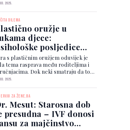
 03. 2025.
EČITA DILEMA
lastično oružje u
ukama djece:
sihološke posljedice
oje mogu trajati cijeli
gra s plastičnim oružjem oduvijek je
ivot
ila tema rasprava među roditeljima i
tručnjacima. Dok neki smatraju da to
ože biti neškodljivo, drugi
 03. 2025.
pozoravaju na potencijalne psihološke
 društvene posljedice.
TERVJU ZA ŽENE.BA
r. Mesut: Starosna dob
e presudna – IVF donosi
ansu za majčinstvo