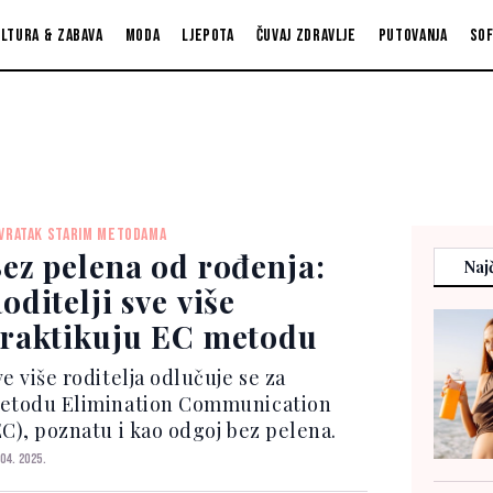
ltura & zabava
Moda
Ljepota
Čuvaj zdravlje
Putovanja
So
VRATAK STARIM METODAMA
ez pelena od rođenja:
Najč
oditelji sve više
raktikuju EC metodu
e više roditelja odlučuje se za
etodu Elimination Communication
EC), poznatu i kao odgoj bez pelena.
 04. 2025.