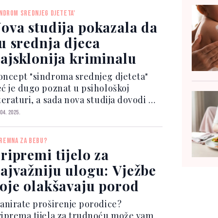
INDROM SREDNJEG DJETETA'
ova studija pokazala da
u srednja djeca
ajsklonija kriminalu
oncept "sindroma srednjeg djeteta"
eć je dugo poznat u psihološkoj
teraturi, a sada nova studija dovodi u
itanje kako dinamika porodice može
 04. 2025.
blikovati ponašanje, a posebno
klonost srednje rođene djece prema
REMNA ZA BEBU?
izičnom i kriminalnom ponašanju.
ripremi tijelo za
ajvažniju ulogu: Vježbe
oje olakšavaju porod
lanirate proširenje porodice?
riprema tijela za trudnoću može vam