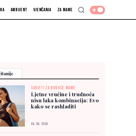
fra
Ambijent
Vjenčanja
Za mame
itanije
SAVJETI ZA BUDUĆE MAME
Ljetne vrućine i trudnoća
nisu laka kombinacija: Evo
kako se rashladiti
04. 08. 2026.