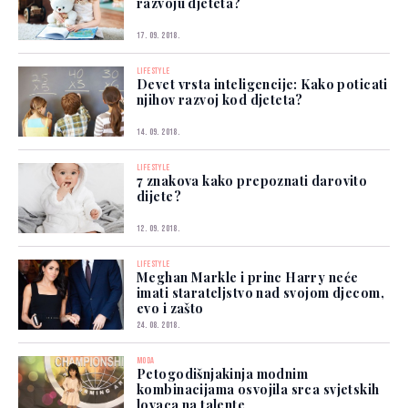
razvoju djeteta?
17. 09. 2018.
LIFESTYLE
Devet vrsta inteligencije: Kako poticati
njihov razvoj kod djeteta?
14. 09. 2018.
LIFESTYLE
7 znakova kako prepoznati darovito
dijete?
12. 09. 2018.
LIFESTYLE
Meghan Markle i princ Harry neće
imati starateljstvo nad svojom djecom,
evo i zašto
24. 08. 2018.
MODA
Petogodišnjakinja modnim
kombinacijama osvojila srca svjetskih
lovaca na talente