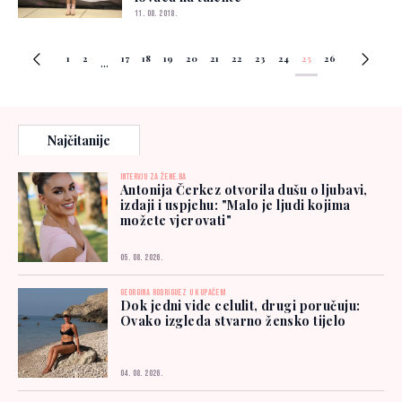
11. 08. 2018.
1
2
17
18
19
20
21
22
23
24
25
26
...
Najčitanije
INTERVJU ZA ŽENE.BA
Antonija Čerkez otvorila dušu o ljubavi,
izdaji i uspjehu: "Malo je ljudi kojima
možete vjerovati"
05. 08. 2026.
GEORGINA RODRIGUEZ U KUPAĆEM
Dok jedni vide celulit, drugi poručuju:
Ovako izgleda stvarno žensko tijelo
04. 08. 2026.