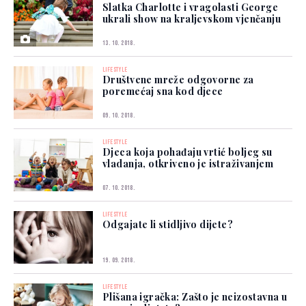
Slatka Charlotte i vragolasti George
ukrali show na kraljevskom vjenčanju
13. 10. 2018.
LIFESTYLE
Društvene mreže odgovorne za
poremećaj sna kod djece
09. 10. 2018.
LIFESTYLE
Djeca koja pohađaju vrtić boljeg su
vladanja, otkriveno je istraživanjem
07. 10. 2018.
LIFESTYLE
Odgajate li stidljivo dijete?
19. 09. 2018.
LIFESTYLE
Plišana igračka: Zašto je neizostavna u