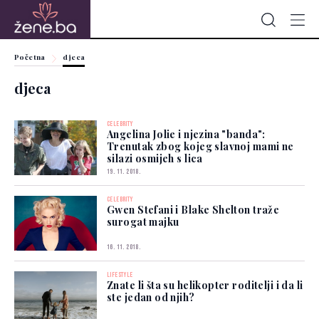
Početna
djeca
djeca
CELEBRITY
Angelina Jolie i njezina "banda":
Trenutak zbog kojeg slavnoj mami ne
silazi osmijeh s lica
19. 11. 2018.
CELEBRITY
Gwen Stefani i Blake Shelton traže
surogat majku
16. 11. 2018.
LIFESTYLE
Znate li šta su helikopter roditelji i da li
ste jedan od njih?