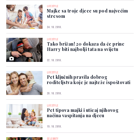
LIFESTYLE
Majke sa troje djece su pod najvećim
stresom
24. 10. 2018.
LIFESTYLE
Tako brižan! 20 dokaza da će princ
Harry biti najbolji tata na svijetu
22. 10. 2018.
LIFESTYLE
Pet ključnih pravila dobrog
roditeljstva koje je najteže ispoštovati
20. 10. 2018.
LIFESTYLE
Pet tipova majki i uticaj njihovog
načina vaspitanja na djecu
19. 10. 2018.
CELEBRITY