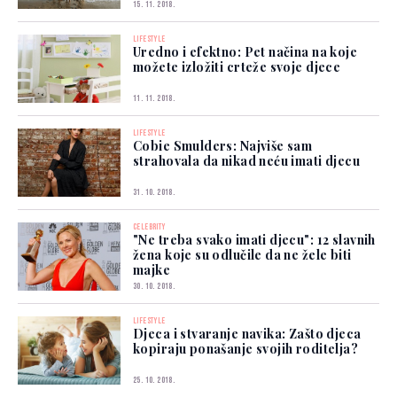
15. 11. 2018.
LIFESTYLE
Uredno i efektno: Pet načina na koje
možete izložiti crteže svoje djece
11. 11. 2018.
LIFESTYLE
Cobie Smulders: Najviše sam
strahovala da nikad neću imati djecu
31. 10. 2018.
CELEBRITY
"Ne treba svako imati djecu": 12 slavnih
žena koje su odlučile da ne žele biti
majke
30. 10. 2018.
LIFESTYLE
Djeca i stvaranje navika: Zašto djeca
kopiraju ponašanje svojih roditelja?
25. 10. 2018.