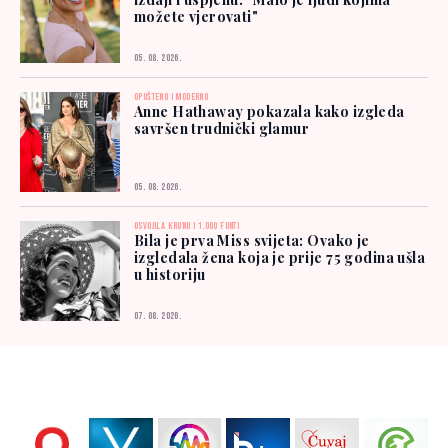
možete vjerovati"
05. 08. 2026.
OPUŠTENO I MODERNO
Anne Hathaway pokazala kako izgleda
savršen trudnički glamur
05. 08. 2026.
OSVOJILA KRUNU I 1.000 FUNTI
Bila je prva Miss svijeta: Ovako je
izgledala žena koja je prije 75 godina ušla
u historiju
07. 08. 2026.