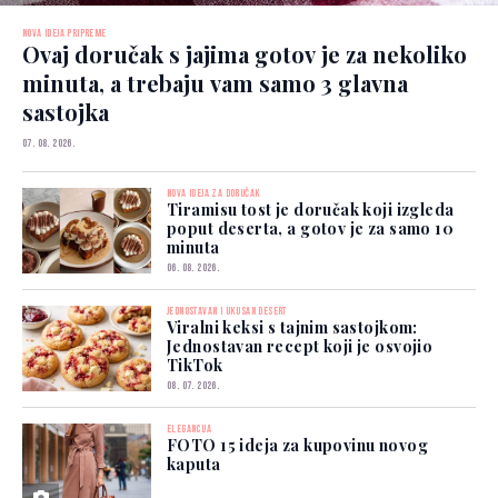
NOVA IDEJA PRIPREME
Ovaj doručak s jajima gotov je za nekoliko
minuta, a trebaju vam samo 3 glavna
sastojka
07. 08. 2026.
NOVA IDEJA ZA DORUČAK
Tiramisu tost je doručak koji izgleda
poput deserta, a gotov je za samo 10
minuta
06. 08. 2026.
JEDNOSTAVAN I UKUSAN DESERT
Viralni keksi s tajnim sastojkom:
Jednostavan recept koji je osvojio
TikTok
08. 07. 2026.
ELEGANCIJA
FOTO 15 ideja za kupovinu novog
kaputa