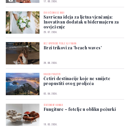
17. 09. 2024.
EVO O ČEMU SE RADI
Savršena ideja za ljetna vjenčanja:
Inovativan dodatak u bidermajeru za
osvježenje
25. 07. 2024.
BEZ UPOTREBE PEGLE ILI FIGARA
Brzi trikovi za 'beach waves'
26. 06. 2024.
VRIJEDI POSJETITI
Četiri destinacije koje ne smijete
propustiti ovog proljeća
03. 04. 2024.
STATEMENT KOMAD
Fungiture – fotelje u obliku pečurki
19. 03. 2024.