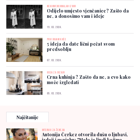
NEKONVENCIONALAN IZBOR
Odijelo umjesto vjenčanice? Zašto da
ne, a donosimo vam i ideje
19. 03. 2024.
PRVI DOJAM KUĆE
5 ideja da date lični pečat svom
predsoblju
07. 03. 2024.
IDEJA ZA DIZAJN
Crna kuhinja ? Zašto da ne, a evo kako
može izgledati
05. 03. 2024.
Najčitanije
INTERVJU ZA ŽENE.BA
Antonija Čerkez otvorila dušu o ljubavi,
izdaji i uspjehu: "Malo je ljudi kojima