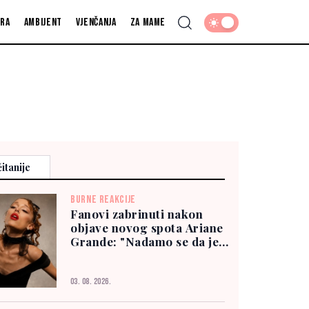
fra
Ambijent
Vjenčanja
Za mame
itanije
BURNE REAKCIJE
Fanovi zabrinuti nakon
objave novog spota Ariane
Grande: "Nadamo se da je
dobro"
03. 08. 2026.