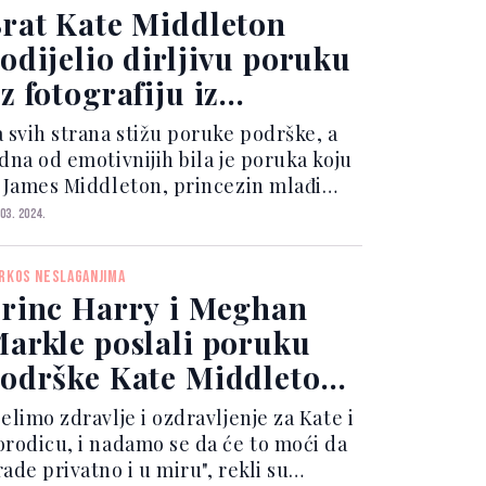
vrtu Wind...
rat Kate Middleton
odijelio dirljivu poruku
z fotografiju iz
jetinjstva
a svih strana stižu poruke podrške, a
edna od emotivnijih bila je poruka koju
e James Middleton, princezin mlađi
rat, objavio na svome profilu na
 03. 2024.
nstagramu. Uz njihovu fotografiju iz
etinjstva, James je napisao: ''Tokom
RKOS NESLAGANJIMA
dina, zaje...
rinc Harry i Meghan
arkle poslali poruku
odrške Kate Middleton
akon njene dijagnoze
elimo zdravlje i ozdravljenje za Kate i
orodicu, i nadamo se da će to moći da
ade privatno i u miru", rekli su