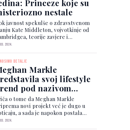
edina: Princeze koje su
isteriozno nestale
ok javnost spekulše o zdravstvenom
tanju Kate Middleton, vojvotkinje od
ambridgea, teorije zavjere i
abrinutost među obožavateljima
 03. 2024.
ritanske kraljevske porodice su u
orastu zbog nedostatka informacija o
NOSIMO DETALJE
jenom nedavnom hrurškom zahvat...
eghan Markle
redstavila svoj lifestyle
rend pod nazivom
merican Riviera
riča o tome da Meghan Markle
rchard
riprema novi projekt već je dugo u
pticaju, a sada je napokon postala
tvarnost s lansiranjem nove web
 03. 2024.
tranice i Instagram profila pod