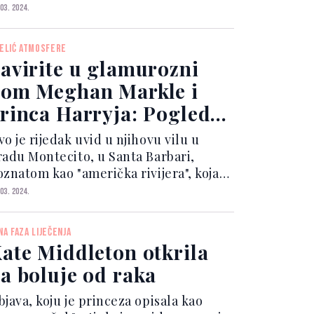
ojvoda i vojvotkinja od Saseksa u
 03. 2024.
aopštenju u petak. Harry i Markleova
zjava dolazi nakon što je Middleton
JELIĆ ATMOSFERE
ačno objavi...
avirite u glamurozni
om Meghan Markle i
rinca Harryja: Pogled
nutar njihovog
o je rijedak uvid u njihovu vilu u
askošnog svijeta
radu Montecito, u Santa Barbari,
oznatom kao "američka rivijera", koja
buhvaća veliki bazen, umjetno jezero i
 03. 2024.
ivatno igralište. Ovo je također prvi
ut od 2020. godine da je 42-godišnja
NA FAZA LIJEČENJA
eghan Markl...
ate Middleton otkrila
a boluje od raka
bjava, koju je princeza opisala kao