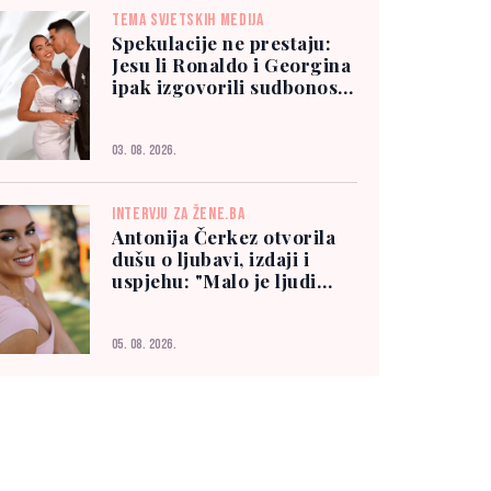
TEMA SVJETSKIH MEDIJA
Spekulacije ne prestaju:
Jesu li Ronaldo i Georgina
ipak izgovorili sudbonosno
"da"?
03. 08. 2026.
INTERVJU ZA ŽENE.BA
Antonija Čerkez otvorila
dušu o ljubavi, izdaji i
uspjehu: "Malo je ljudi
kojima možete vjerovati"
05. 08. 2026.