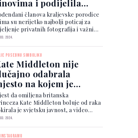
inovima i podijelila
osad neviđene
ođendani članova kraljevske porodice
otografije
ima su nerijetko najbolji poticaj za
jeljenje privatnih fotografija i važnih
votnih iskustava. Tako je i britanska
 03. 2024.
rinceza Eugenie, mlađa kći princa
ndrewa i Sarah Ferguson, vojvotkinje
IJE POSEBNU SIMBOLIKU
 Yorka...
ate Middleton nije
lučajno odabrala
jesto na kojem je
držala dirljiv govor
ijest da omiljena britanska
rinceza Kate Middleton boluje od raka
kirala je svjetsku javnost, a video
jim je to objavila sve je dirnuo. Kate
 03. 2024.
 svoj govor u kojem obznanjuje da joj
 dijagnosticirana teška bolest snimila
 INSTAGRAMU