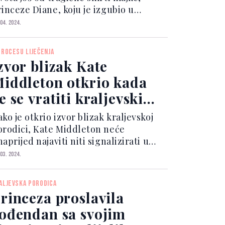
rinceze Diane, koju je izgubio u
esreći u mladoj dobi. Sada je suočen s
 04. 2024.
eškom dijagnozom raka oca i supruge.
 samo par sedmica saznao je da
PROCESU LIJEČENJA
egov otac, kralj C...
zvor blizak Kate
iddleton otkrio kada
e se vratiti kraljevskim
užnostima
ko je otkrio izvor blizak kraljevskoj
orodici, Kate Middleton neće
aprijed najaviti niti signalizirati u
ojem će se trenutku vratiti svojim
 03. 2024.
raljevskim obavezama. Ta odluka biti
e donešena isključivo prema savjetu
ALJEVSKA PORODICA
ezinih liječnika,...
rinceza proslavila
ođendan sa svojim