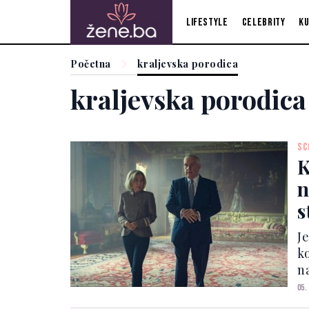
Lifestyle
Celebrity
Ku
Početna
kraljevska porodica
kraljevska porodica
SC
K
n
s
p
Je
k
n
zl
05.
M