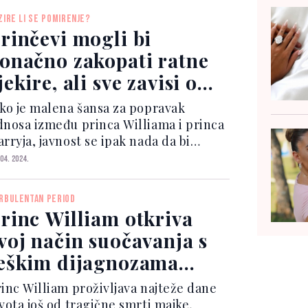
gati financijer, Epstein je uživao
ZIRE LI SE POMIRENJE?
atus i ugled koji ga...
rinčevi mogli bi
onačno zakopati ratne
jekire, ali sve zavisi od
eghan Markle
ako je malena šansa za popravak
dnosa između princa Williama i princa
rryja, javnost se ipak nada da bi
olest kralja Charlesa i princeze
 04. 2024.
therine mogla biti faktor koji ih
onovo ujedini. Za mnoge, porodica je
RBULENTAN PERIOD
etinja, a prema njoj t...
rinc William otkriva
voj način suočavanja s
eškim dijagnozama
jegove porodice
rinc William proživljava najteže dane
ivota još od tragične smrti majke,