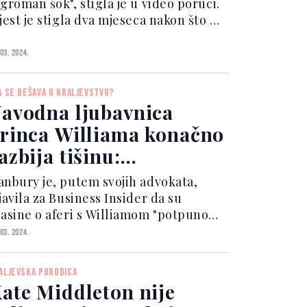
groman šok", stigla je u video poruci.
jest je stigla dva mjeseca nakon što se
rivremeno povukla iz javnog života
akon što je Kensingtonska palača tada
 03. 2024.
ekla da je operacija zbog
ekanceroznog abdo...
A SE DEŠAVA U KRALJEVSTVU?
avodna ljubavnica
rinca Williama konačno
azbija tišinu:
rogovorila o tračevima
anbury je, putem svojih advokata,
 aferi
javila za Business Insider da su
lasine o aferi s Williamom "potpuno
eutemeljene". Ova priča o navodnoj
 03. 2024.
eri počela je kružiti još od 2019.
odine, a dosegnula je vrhunac kada je
ALJEVSKA PORODICA
aljevska palača obj...
ate Middleton nije