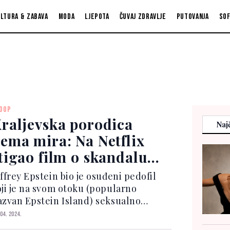
ltura & zabava
Moda
Ljepota
Čuvaj zdravlje
Putovanja
So
OOP
raljevska porodica
Najč
ema mira: Na Netflix
tigao film o skandalu
rinca Andrewa
ffrey Epstein bio je osuđeni pedofil
oji je na svom otoku (popularno
azvan Epstein Island) seksualno
ostavljao i iskorištavao preko 80 žena.
 04. 2024.
noge od njih su bile maloljetne.