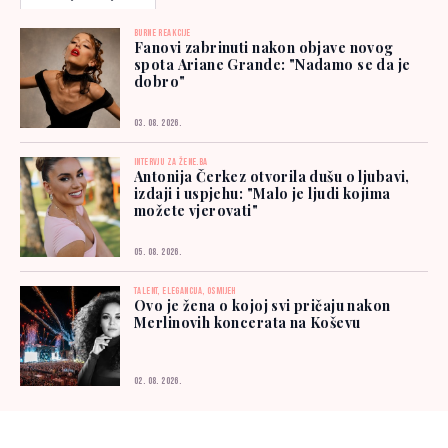
BURNE REAKCIJE
Fanovi zabrinuti nakon objave novog
spota Ariane Grande: "Nadamo se da je
dobro"
03. 08. 2026.
INTERVJU ZA ŽENE.BA
Antonija Čerkez otvorila dušu o ljubavi,
izdaji i uspjehu: "Malo je ljudi kojima
možete vjerovati"
05. 08. 2026.
TALENT, ELEGANCIJA, OSMIJEH
Ovo je žena o kojoj svi pričaju nakon
Merlinovih koncerata na Koševu
02. 08. 2026.