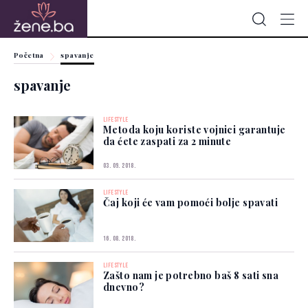
Početna
spavanje
spavanje
LIFESTYLE
Metoda koju koriste vojnici garantuje
da ćete zaspati za 2 minute
03. 09. 2018.
LIFESTYLE
Čaj koji će vam pomoći bolje spavati
16. 08. 2018.
LIFESTYLE
Zašto nam je potrebno baš 8 sati sna
dnevno?