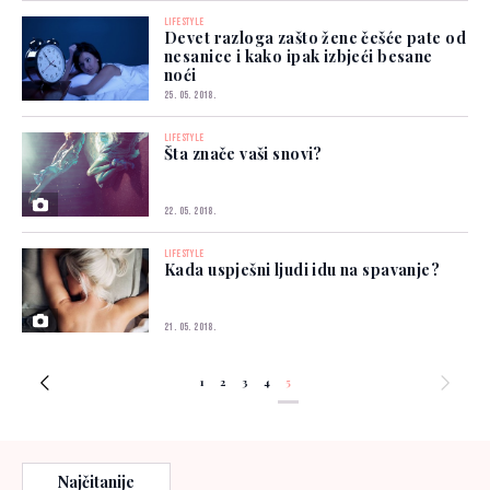
LIFESTYLE
Devet razloga zašto žene češće pate od
nesanice i kako ipak izbjeći besane
noći
25. 05. 2018.
LIFESTYLE
Šta znače vaši snovi?
22. 05. 2018.
LIFESTYLE
Kada uspješni ljudi idu na spavanje?
21. 05. 2018.
1
2
3
4
5
Najčitanije