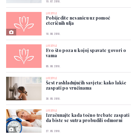
19. 07. 2018.
LIFESTYLE
Pobijedite nesanicu uz pomoć
eteričnih ulja
18. 06. 2018.
LIFESTYLE
Evo što poza u kojoj spavate govori o
vama
05. 06. 2018.
LIFESTYLE
Šest rashlađujućih savjeta: kako lakše
zaspati po vrućinama
30. 05. 2018.
LIFESTYLE
Izračunajte kada točno trebate zaspati
da biste se sutra probudili odmorni
27. 05. 2018.