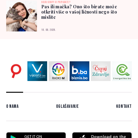
KOJOJ GRUPI VI PRIPADATE?
Pas ili mačka? Ono što birate može
otkriti više o vašoj ličnosti nego što
mislite
10. 08. 2026.
O nama
Oglašavanje
Kontakt