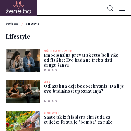
Početna
Lifestyle
Lifestyle
MOŽE LI SE ODNOS SPASITI?
Emocionalna prevara često boli više
od fizičke: Evo kada ne treba dati
drugu šansu
15. 06. 2026.
GEN Z
Odlazak na dejt bez očekivanja: Da li je
ovo budućnost upoznavanja?
14. 06. 2026.
ZLATNI SAVJETI
Sastojak iz frižidera čini čuda za
cvijeće: Prava je "bomba" za ruže