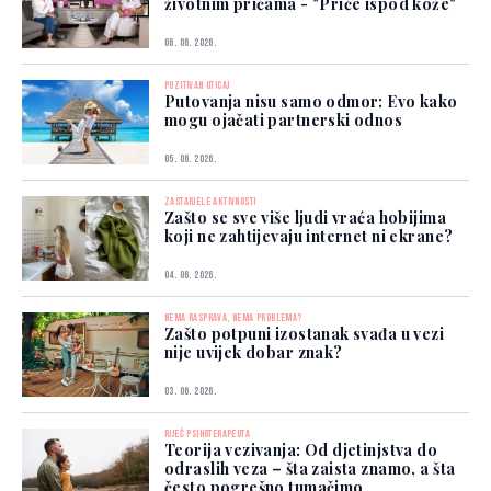
životnim pričama - "Priče ispod kože"
06. 06. 2026.
POZITIVAN UTICAJ
Putovanja nisu samo odmor: Evo kako
mogu ojačati partnerski odnos
05. 06. 2026.
ZASTARJELE AKTIVNOSTI
Zašto se sve više ljudi vraća hobijima
koji ne zahtijevaju internet ni ekrane?
04. 06. 2026.
NEMA RASPRAVA, NEMA PROBLEMA?
Zašto potpuni izostanak svađa u vezi
nije uvijek dobar znak?
03. 06. 2026.
RIJEČ PSIHOTERAPEUTA
Teorija vezivanja: Od djetinjstva do
odraslih veza – šta zaista znamo, a šta
često pogrešno tumačimo