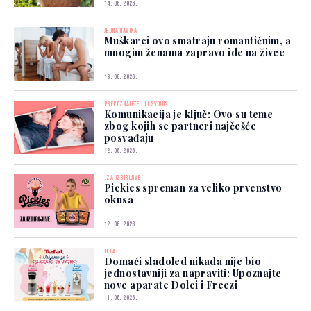
14. 06. 2026.
JEDNA NAVIKA
Muškarci ovo smatraju romantičnim, a
mnogim ženama zapravo ide na živce
13. 06. 2026.
PREPOZNAJETE LI I SVOJU?
Komunikacija je ključ: Ovo su teme
zbog kojih se partneri najčešće
posvađaju
12. 06. 2026.
„ZA IZBIRLJIVE“
Pickies spreman za veliko prvenstvo
okusa
12. 06. 2026.
TEFAL
Domaći sladoled nikada nije bio
jednostavniji za napraviti: Upoznajte
nove aparate Dolci i Freezi
11. 06. 2026.