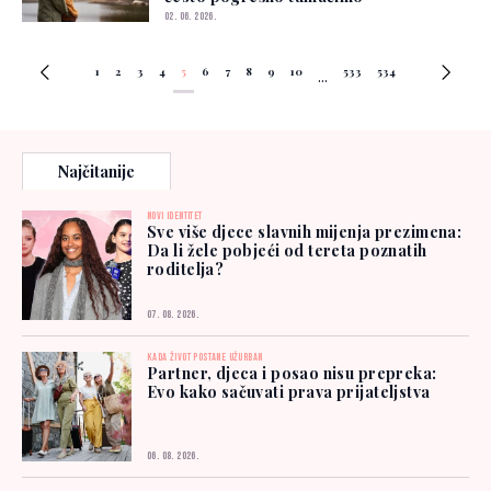
02. 06. 2026.
1
2
3
4
5
6
7
8
9
10
533
534
...
Najčitanije
NOVI IDENTITET
Sve više djece slavnih mijenja prezimena:
Da li žele pobjeći od tereta poznatih
roditelja?
07. 08. 2026.
KADA ŽIVOT POSTANE UŽURBAN
Partner, djeca i posao nisu prepreka:
Evo kako sačuvati prava prijateljstva
06. 08. 2026.