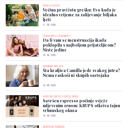
JUTRO ILI VEČER?
Većina pravi istu grešku: Evo kada je
idealno vrijeme za zalijevanje biljaka
ljeti
11. 06. 2026.
ŽENSKI MIT ILI STVARNOST?
Da li vam se menstruacija ikada
poklopila s najboljom prijateljicom?
Niste jedine
10. 06. 2026.
GODINAMA BIRA ISTO
Šta kraljica Camilla jede svakog jutra?
Nema raskoši ni skupih sastojaka
10. 06. 2026.
KRUPS MY COFFEE I COFFEE CRUSH
Savršen espresso počinje svježe
mljevenim zrnom: KRUPS otkriva tajnu
vrhunskog okusa
10. 06. 2026.
DRUŠTVENE PROMJENE