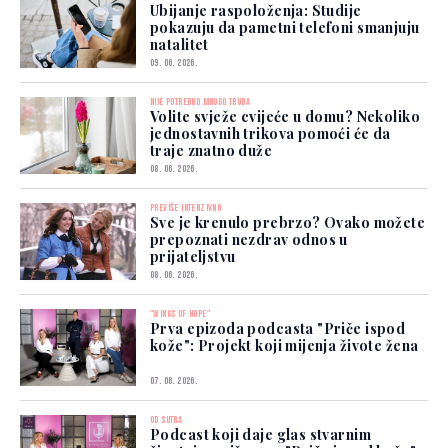
Ubijanje raspoloženja: Studije
pokazuju da pametni telefoni smanjuju
natalitet
09. 06. 2026.
NIJE POTREBNO MNOGO TRUDA
Volite svježe cvijeće u domu? Nekoliko
jednostavnih trikova pomoći će da
traje znatno duže
08. 06. 2026.
PREVIŠE INTENZIVNO
Sve je krenulo prebrzo? Ovako možete
prepoznati nezdrav odnos u
prijateljstvu
08. 06. 2026.
"WINGS OF HOPE"
Prva epizoda podcasta "Priče ispod
kože": Projekt koji mijenja živote žena
07. 06. 2026.
OD SUTRA
Podcast koji daje glas stvarnim