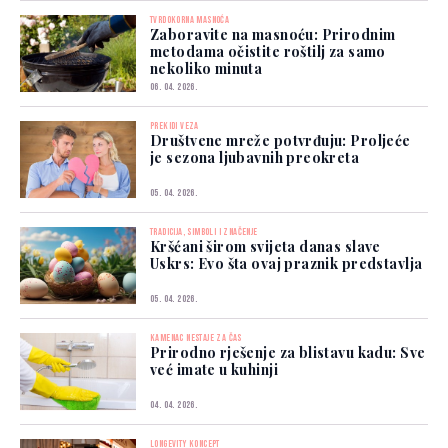
TVRDOKORNA MASNOĆA
Zaboravite na masnoću: Prirodnim
metodama očistite roštilj za samo
nekoliko minuta
06. 04. 2026.
PREKIDI VEZA
Društvene mreže potvrđuju: Proljeće
je sezona ljubavnih preokreta
05. 04. 2026.
TRADICIJA, SIMBOLI I ZNAČENJE
Kršćani širom svijeta danas slave
Uskrs: Evo šta ovaj praznik predstavlja
05. 04. 2026.
KAMENAC NESTAJE ZA ČAS
Prirodno rješenje za blistavu kadu: Sve
već imate u kuhinji
04. 04. 2026.
LONGEVITY KONCEPT