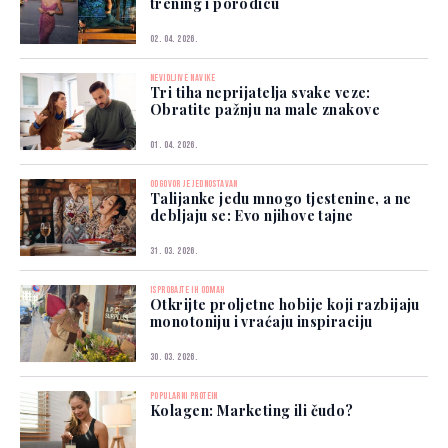
trening i porodicu
02. 04. 2026.
NEVIDLJIVE NAVIKE
Tri tiha neprijatelja svake veze:
Obratite pažnju na male znakove
01. 04. 2026.
ODGOVOR JE JEDNOSTAVAN
Talijanke jedu mnogo tjestenine, a ne
debljaju se: Evo njihove tajne
31. 03. 2026.
ISPROBAJTE IH ODMAH
Otkrijte proljetne hobije koji razbijaju
monotoniju i vraćaju inspiraciju
30. 03. 2026.
POPULARNI PROTEIN
Kolagen: Marketing ili čudo?