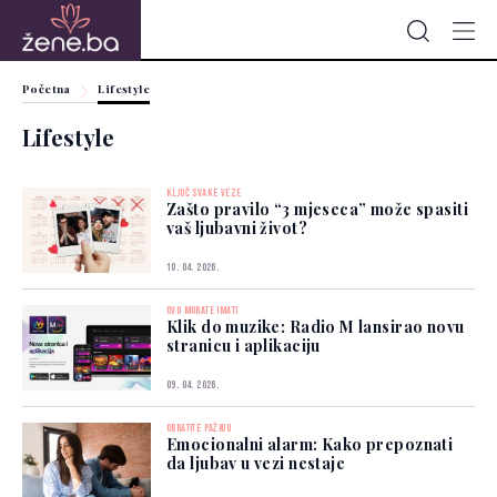
Početna
Lifestyle
Lifestyle
KLJUČ SVAKE VEZE
Zašto pravilo “3 mjeseca” može spasiti
vaš ljubavni život?
10. 04. 2026.
OVO MORATE IMATI
Klik do muzike: Radio M lansirao novu
stranicu i aplikaciju
09. 04. 2026.
OBRATITE PAŽNJU
Emocionalni alarm: Kako prepoznati
da ljubav u vezi nestaje