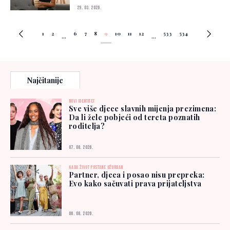
29. 03. 2026.
1
2
6
7
8
9
10
11
12
533
534
...
...
Najčitanije
NOVI IDENTITET
Sve više djece slavnih mijenja prezimena:
Da li žele pobjeći od tereta poznatih
roditelja?
07. 08. 2026.
KADA ŽIVOT POSTANE UŽURBAN
Partner, djeca i posao nisu prepreka:
Evo kako sačuvati prava prijateljstva
06. 08. 2026.