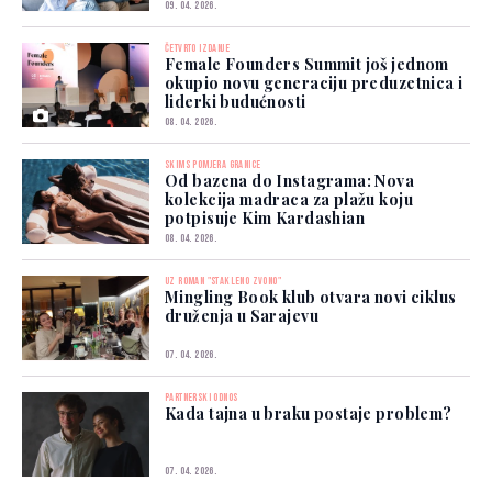
09. 04. 2026.
ČETVRTO IZDANJE
Female Founders Summit još jednom
okupio novu generaciju preduzetnica i
liderki budućnosti
08. 04. 2026.
SKIMS POMJERA GRANICE
Od bazena do Instagrama: Nova
kolekcija madraca za plažu koju
potpisuje Kim Kardashian
08. 04. 2026.
UZ ROMAN "STAKLENO ZVONO"
Mingling Book klub otvara novi ciklus
druženja u Sarajevu
07. 04. 2026.
PARTNERSKI ODNOS
Kada tajna u braku postaje problem?
07. 04. 2026.