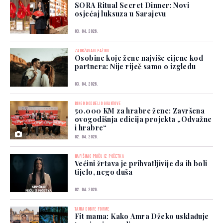
SORA Ritual Secret Dinner: Novi
osjećaj luksuza u Sarajevu
03. 04. 2026.
ZADRŽAVAJU PAŽNJU
Osobine koje žene najviše cijene kod
partnera: Nije riječ samo o izgledu
03. 04. 2026.
BINGO DODIJELIO GRANTOVE
50.000 KM za hrabre žene: Završena
ovogodišnja edicija projekta „Odvažne
i hrabre“
02. 04. 2026.
NAPIŠIMO PRIČU IZ POČETKA
Većini žrtava je prihvatljivije da ih boli
tijelo, nego duša
02. 04. 2026.
TAJNA DOBRE FORME
Fit mama: Kako Amra Džeko usklađuje