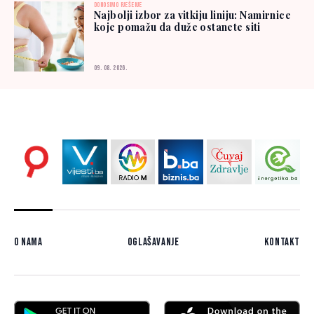
DONOSIMO RJEŠENJE
Najbolji izbor za vitkiju liniju: Namirnice
koje pomažu da duže ostanete siti
09. 08. 2026.
O nama
Oglašavanje
Kontakt