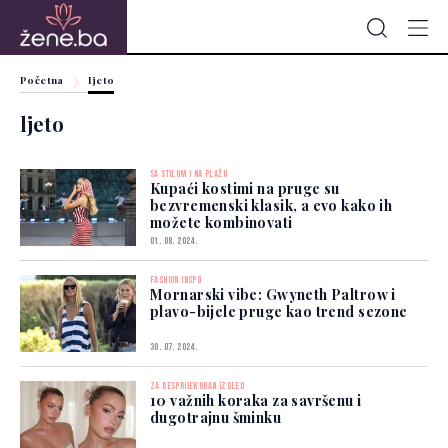
Početna
ljeto
ljeto
SA STILOM I NA PLAŽU
Kupaći kostimi na pruge su
bezvremenski klasik, a evo kako ih
možete kombinovati
01. 08. 2024.
FASHION INSPO
Mornarski vibe: Gwyneth Paltrow i
plavo-bijele pruge kao trend sezone
30. 07. 2024.
ZA BESPRIJEKORAN IZGLED
10 važnih koraka za savršenu i
dugotrajnu šminku