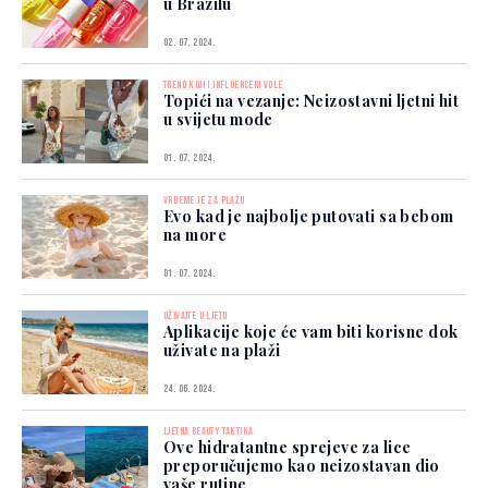
u Brazilu
02. 07. 2024.
TREND KOJI I INFLUENCERI VOLE
Topići na vezanje: Neizostavni ljetni hit
u svijetu mode
01. 07. 2024.
VRIJEME JE ZA PLAŽU
Evo kad je najbolje putovati sa bebom
na more
01. 07. 2024.
UŽIVAJTE U LJETU
Aplikacije koje će vam biti korisne dok
uživate na plaži
24. 06. 2024.
LJETNA BEAUTY TAKTIKA
Ove hidratantne sprejeve za lice
preporučujemo kao neizostavan dio
vaše rutine