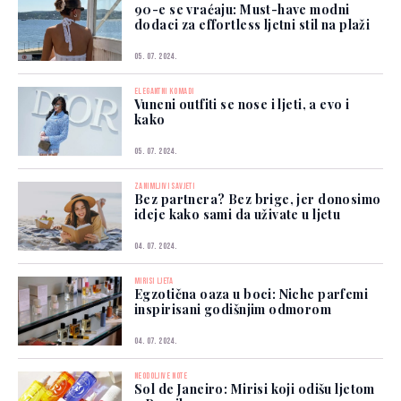
90-e se vraćaju: Must-have modni
dodaci za effortless ljetni stil na plaži
05. 07. 2024.
ELEGANTNI KOMADI
Vuneni outfiti se nose i ljeti, a evo i
kako
05. 07. 2024.
ZANIMLJIVI SAVJETI
Bez partnera? Bez brige, jer donosimo
ideje kako sami da uživate u ljetu
04. 07. 2024.
MIRISI LJETA
Egzotična oaza u boci: Niche parfemi
inspirisani godišnjim odmorom
04. 07. 2024.
NEODOLJIVE NOTE
Sol de Janeiro: Mirisi koji odišu ljetom