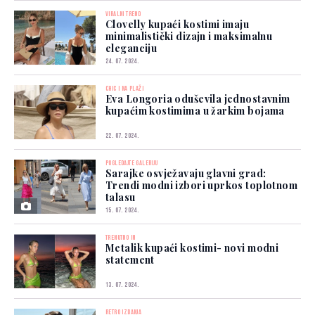
VIRALNI TREND
Clovelly kupaći kostimi imaju
minimalistički dizajn i maksimalnu
eleganciju
24. 07. 2024.
CHIC I NA PLAŽI
Eva Longoria oduševila jednostavnim
kupaćim kostimima u žarkim bojama
22. 07. 2024.
POGLEDAJTE GALERIJU
Sarajke osvježavaju glavni grad:
Trendi modni izbori uprkos toplotnom
talasu
15. 07. 2024.
TRENUTNO IN
Metalik kupaći kostimi- novi modni
statement
13. 07. 2024.
RETRO IZDANJA