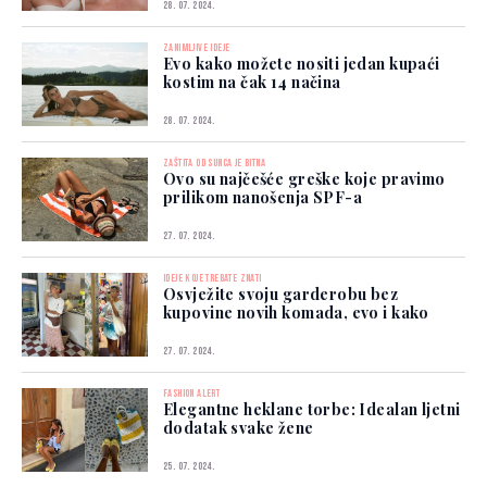
28. 07. 2024.
ZANIMLJIVE IDEJE
Evo kako možete nositi jedan kupaći
kostim na čak 14 načina
28. 07. 2024.
ZAŠTITA OD SUNCA JE BITNA
Ovo su najčešće greške koje pravimo
prilikom nanošenja SPF-a
27. 07. 2024.
IDEJE KOJE TREBATE ZNATI
Osvježite svoju garderobu bez
kupovine novih komada, evo i kako
27. 07. 2024.
FASHION ALERT
Elegantne heklane torbe: Idealan ljetni
dodatak svake žene
25. 07. 2024.