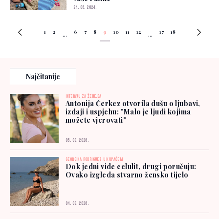
24. 06. 2024.
1
2
6
7
8
9
10
11
12
17
18
...
...
Najčitanije
INTERVJU ZA ŽENE.BA
Antonija Čerkez otvorila dušu o ljubavi,
izdaji i uspjehu: "Malo je ljudi kojima
možete vjerovati"
05. 08. 2026.
GEORGINA RODRIGUEZ U KUPAĆEM
Dok jedni vide celulit, drugi poručuju:
Ovako izgleda stvarno žensko tijelo
04. 08. 2026.