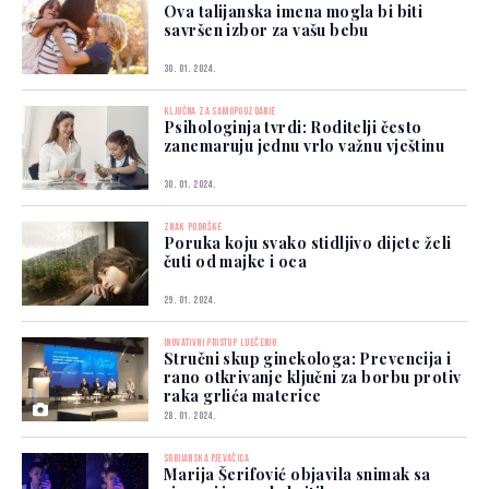
Ova talijanska imena mogla bi biti
savršen izbor za vašu bebu
30. 01. 2024.
KLJUČNA ZA SAMOPOUZDANJE
Psihologinja tvrdi: Roditelji često
zanemaruju jednu vrlo važnu vještinu
30. 01. 2024.
ZNAK PODRŠKE
Poruka koju svako stidljivo dijete želi
čuti od majke i oca
29. 01. 2024.
INOVATIVNI PRISTUP LIJEČENJU
Stručni skup ginekologa: Prevencija i
rano otkrivanje ključni za borbu protiv
raka grlića materice
28. 01. 2024.
SRBIJANSKA PJEVAČICA
Marija Šerifović objavila snimak sa