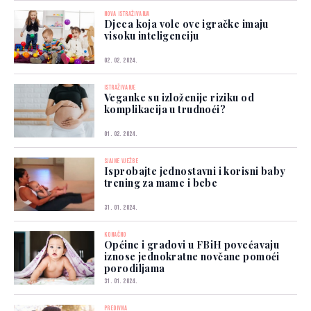
NOVA ISTRAŽIVANJA
Djeca koja vole ove igračke imaju
visoku inteligenciju
02. 02. 2024.
ISTRAŽIVANJE
Veganke su izloženije riziku od
komplikacija u trudnoći?
01. 02. 2024.
SJAJNE VJEŽBE
Isprobajte jednostavni i korisni baby
trening za mame i bebe
31. 01. 2024.
KONAČNO
Općine i gradovi u FBiH povećavaju
iznose jednokratne novčane pomoći
porodiljama
31. 01. 2024.
PREDIVNA