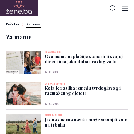
Početna
Za mame
Za mame
SAMANTHA BIRD
Ova mama naplaćuje stanarinu svojoj
djeci i ima jako dobar razlog za to
13. 02. 2024.
DA LAKŠE SHVATITE
Koja je razlika između tvrdoglavog i
razmaženog djeteta
12. 02. 2024.
MAME RAZUMIJU
Jedna dnevna navika može smanjiti salo
na trbuhu