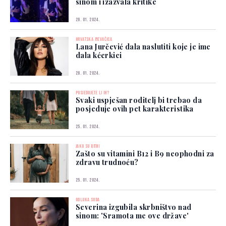
sinom i izazvala kritike
26. 01. 2024.
HRVATSKA PJEVAČICA
Lana Jurčević dala naslutiti koje je ime
dala kćerkici
26. 01. 2024.
POSJEDUJETE LI IH?
Svaki uspješan roditelj bi trebao da
posjeduje ovih pet karakteristika
25. 01. 2024.
JAKO SU BITNI
Zašto su vitamini B12 i B9 neophodni za
zdravu trudnoću?
25. 01. 2024.
ODLUKA SUDA
Severina izgubila skrbništvo nad
sinom: 'Sramota me ove države'