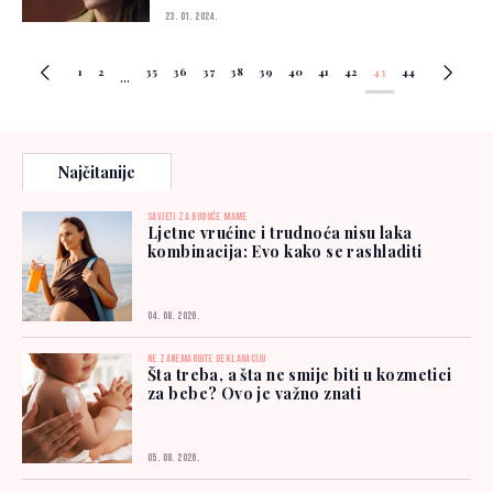
23. 01. 2024.
1
2
35
36
37
38
39
40
41
42
43
44
...
Najčitanije
SAVJETI ZA BUDUĆE MAME
Ljetne vrućine i trudnoća nisu laka
kombinacija: Evo kako se rashladiti
04. 08. 2026.
NE ZANEMARUJTE DEKLARACIJU
Šta treba, a šta ne smije biti u kozmetici
za bebe? Ovo je važno znati
05. 08. 2026.