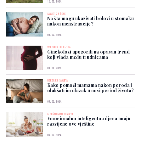
12. 02. 2024.
SAVJETI ZA ŽENE
Na šta mogu ukazivati bolovi u stomaku
nakon menstruacije?
09. 02. 2024.
SVJESNOST OD RIZIKA
Ginekolozi upozorili na opasan trend
koji vlada među trudnicama
09. 02. 2024.
NEKOLIKO SAVJETA
Kako pomoći mamama nakon poroda i
olakšati im ulazak u novi period života?
05. 02. 2024.
STRUČNJAKINJA OTKRIVA
Emocionalno inteligentna djeca imaju
razvijene ove vještine
05. 02. 2024.