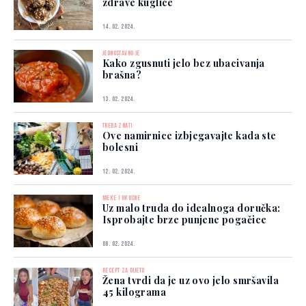
zdrave kuglice
14. 02. 2024.
JEDNOSTAVNO JE
Kako zgusnuti jelo bez ubacivanja
brašna?
13. 02. 2024.
TREBA ZNATI
Ove namirnice izbjegavajte kada ste
bolesni
12. 02. 2024.
MEKE I UKUSNE
Uz malo truda do idealnoga doručka:
Isprobajte brze punjene pogačice
08. 02. 2024.
RECEPT ZA DIJETU
Žena tvrdi da je uz ovo jelo smršavila
45 kilograma