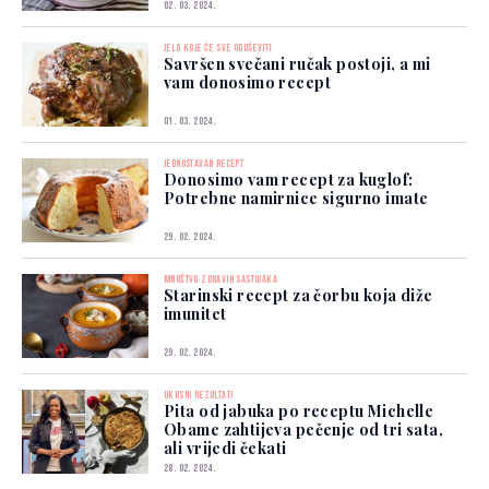
02. 03. 2024.
JELO KOJE ĆE SVE ODUŠEVITI
Savršen svečani ručak postoji, a mi
vam donosimo recept
01. 03. 2024.
JEDNOSTAVAN RECEPT
Donosimo vam recept za kuglof:
Potrebne namirnice sigurno imate
29. 02. 2024.
MNOŠTVO ZDRAVIH SASTOJAKA
Starinski recept za čorbu koja diže
imunitet
29. 02. 2024.
UKUSNI REZULTATI
Pita od jabuka po receptu Michelle
Obame zahtijeva pečenje od tri sata,
ali vrijedi čekati
28. 02. 2024.