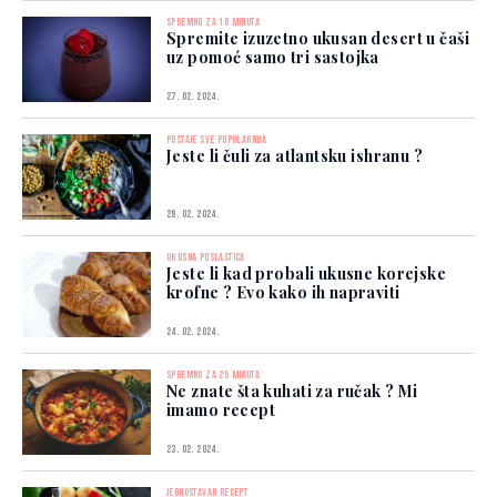
SPREMNO ZA 10 MINUTA
Spremite izuzetno ukusan desert u čaši
uz pomoć samo tri sastojka
27. 02. 2024.
POSTAJE SVE POPULARNIJA
Jeste li čuli za atlantsku ishranu ?
26. 02. 2024.
UKUSNA POSLASTICA
Jeste li kad probali ukusne korejske
krofne ? Evo kako ih napraviti
24. 02. 2024.
SPREMNO ZA 25 MINUTA
Ne znate šta kuhati za ručak ? Mi
imamo recept
23. 02. 2024.
JEDNOSTAVAN RECEPT