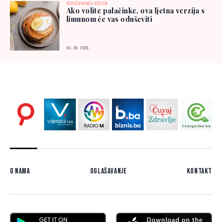
OSVJEŽAVAJUĆA VERZIJA
Ako volite palačinke, ova ljetna verzija s
limunom će vas oduševiti
04. 08. 2026.
O nama
Oglašavanje
Kontakt