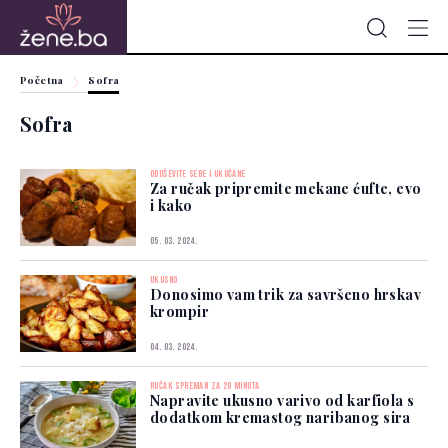
Početna
Sofra
Sofra
ODUŠEVITE SEBE I UKUĆANE
Za ručak pripremite mekane ćufte, evo
i kako
05. 03. 2024.
UKUSNO
Donosimo vam trik za savršeno hrskav
krompir
04. 03. 2024.
RUČAK SPREMAN ZA 20 MINUTA
Napravite ukusno varivo od karfiola s
dodatkom kremastog naribanog sira