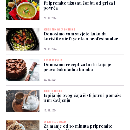
Pripremite ukusnu čorbu od griza i
povrća
22. 02. 2024.
ODLIČNI TRIKOVI ZA POČETNIKE
Donosimo vam savjete kako da
koristite air fryer kao profesionalac
21. 02. 2024.
SLATKA FANTAZIJA
Donosimo recept za tortu koja je
prava čokoladna bomba
20. 02. 2024.
BROJNE BLAGODATI
Ispijanje ovog čaja čisti jetru i pomaže
u mršavljenju
16. 02. 2024.
ZA LJUBITELJE BANANA
Za manje od 10 minuta pripremite