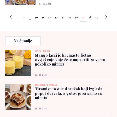
07. 02. 2024.
1
2
40
41
42
43
44
45
46
47
48
49
...
Najčitanije
INDIJSKI NAPITAK
Mango lassi je kremasto ljetno
osvježenje koje ćete napraviti za samo
nekoliko minuta
03. 08. 2026.
NOVA IDEJA ZA DORUČAK
Tiramisu tost je doručak koji izgleda
poput deserta, a gotov je za samo 10
minuta
06. 08. 2026.