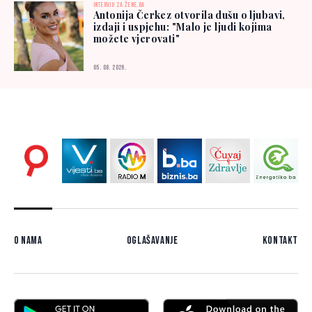
INTERVJU ZA ŽENE.BA
Antonija Čerkez otvorila dušu o ljubavi,
izdaji i uspjehu: "Malo je ljudi kojima
možete vjerovati"
05. 08. 2026.
O nama
Oglašavanje
Kontakt