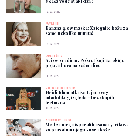
8 čaša vode svaki dan?
13. 03. 2025.
PRAVI JE HIT!
Banana glow maska: Zategnite kožu za
samo nekoliko minuta!
12. 03. 2025.
SMANJITE ŠTETU
Svi ovo radimo: Pokret koji uzrokuje
pojavu bora na vašem licu
11. 03. 2025.
IZGLEDA KAO DA JE U 20-IM
Heidi Klum otkriva tajnu svog
mladolikog izgleda - bez skupih
tretmana
06. 03. 2025.
ISPROBAJTE OVE TRIKOVE
Med za njegu ispucalih usana: 5 trikova
za prirodnju njegu kose i kože