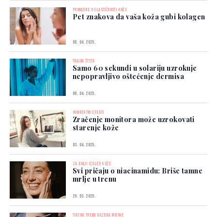
PROMJENE U ELASTIČNOSTI KOŽE
Pet znakova da vaša koža gubi kolagen
08. 04. 2025.
TRAJNA ŠTETA
Samo 60 sekundi u solariju uzrokuje
nepopravljivo oštećenje dermisa
06. 04. 2025.
INDIREKTNI EFEKTI
Zračenje monitora može uzrokovati
starenje kože
03. 04. 2025.
ZA BOLJI IZGLED KOŽE
Svi pričaju o niacinamidu: Briše tamne
mrlje u trenu
29. 03. 2025.
TIKTOK TREND RAZBIJA MITOVE