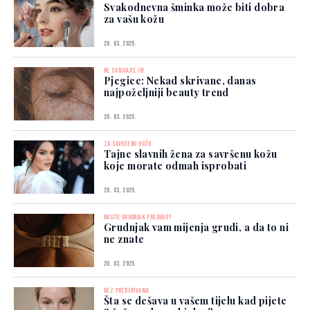
Svakodnevna šminka može biti dobra
za vašu kožu
28. 03. 2025.
NE SKRIVAJTE IH!
Pjegice: Nekad skrivane, danas
najpoželjniji beauty trend
26. 03. 2025.
ZA SAVRŠENU KOŽU
Tajne slavnih žena za savršenu kožu
koje morate odmah isprobati
20. 03. 2025.
NOSITE GRUDNJAK PREDUGO?
Grudnjak vam mijenja grudi, a da to ni
ne znate
20. 03. 2025.
BEZ PRETJERIVANJA
Šta se dešava u vašem tijelu kad pijete