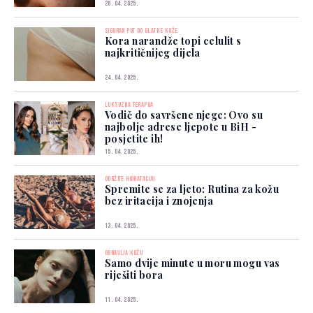
26. 04. 2025.
SIGURAN PUT DO GLATKE KOŽE
Kora narandže topi celulit s
najkritičnijeg dijela
24. 04. 2025.
LUKSUZNA TERAPIJA
Vodič do savršene njege: Ovo su
najbolje adrese ljepote u BiH -
posjetite ih!
15. 04. 2025.
ODRŽITE HIDRATACIJU
Spremite se za ljeto: Rutina za kožu
bez iritacija i znojenja
13. 04. 2025.
OBNAVLJA KOŽU
Samo dvije minute u moru mogu vas
riješiti bora
11. 04. 2025.