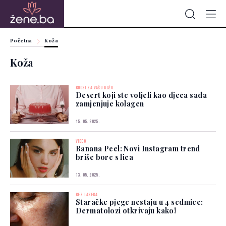
Početna
Koža
Koža
BOOST ZA VAŠU KOŽU
Desert koji ste voljeli kao djeca sada
zamjenjuje kolagen
15. 05. 2025.
VIDEO
Banana Peel: Novi Instagram trend
briše bore s lica
13. 05. 2025.
BEZ LASERA
Staračke pjege nestaju u 4 sedmice:
Dermatolozi otkrivaju kako!