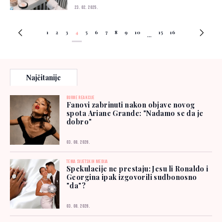
23. 02. 2025.
1
2
3
4
5
6
7
8
9
10
15
16
...
Najčitanije
BURNE REAKCIJE
Fanovi zabrinuti nakon objave novog
spota Ariane Grande: "Nadamo se da je
dobro"
03. 08. 2026.
TEMA SVJETSKIH MEDIJA
Spekulacije ne prestaju: Jesu li Ronaldo i
Georgina ipak izgovorili sudbonosno
"da"?
03. 08. 2026.