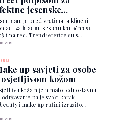
fektne jesenske
ombinacije
esen nam je pred vratima, a ključni
omadi za hladnu sezonu konačno su
ošli na red. Trendseterice su s
estrpljenjem čekale da mogu
 09. 2019.
ombinirati predimenzionirane
žempere, balonere, kožne jakne,
EPOTA
zme, blejzere traperice i ostale
ake up savjeti za osobe
omada z...
 osjetljivom kožom
sjetljiva koža nije nimalo jednostavna
a održavanje pa je svaki korak
 beauty i make up rutini izrazito
žan. Jednako onoliko koliko se stavlja
aglasak na kvalitetne proizvode iz
 09. 2019.
eparativne linije, toliko treba staviti
glasak i na...