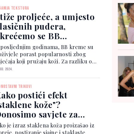
ca Stres uzrokuje da ljudi često dišu
GANIJA TEKSTURA
atko i pl...
tiže proljeće, a umjesto
lasičnih pudera,
krećemo se BB
kremama
 posljednjim godinama, BB kreme su
oživjele porast popularnosti zbog
jećaja koji pružaju koži. Za razliku od
udera, koji, iako ima odličnu pokrivnu
 03. 2024.
ć, često stvara težak osjećaj na koži,
B kreme su laganije teksture. Zato je
DNOSTAVNI TRIKOVI
da id...
ako postići efekt
staklene kože"?
onosimo savjete za
ostizanje željenog sjaja
ko je izraz staklena koža proizašao iz
reje, postizanje sjajne i staklaste