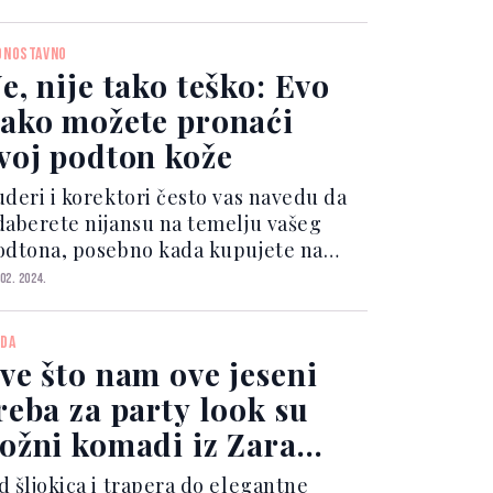
at i dekolte kako biste izbjegli
tkrivanje godina. Bore i opuštena koža
DNOSTAVNO
su rezervi...
e, nije tako teško: Evo
ako možete pronaći
voj podton kože
uderi i korektori često vas navedu da
daberete nijansu na temelju vašeg
odtona, posebno kada kupujete na
ternetu. Ali ako ne znate koji je vaš
 02. 2024.
dton, to i nije od velike pomoći.
eauty Lish objašnjava kako pronaći
DA
vršen podton, a u...
ve što nam ove jeseni
reba za party look su
ožni komadi iz Zara
olekcije
d šljokica i trapera do elegantne