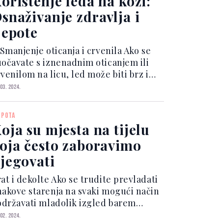
orištenje leda na koži:
snaživanje zdravlja i
jepote
 Smanjenje oticanja i crvenila Ako se
uočavate s iznenadnim oticanjem ili
venilom na licu, led može biti brz i
činkovit saveznik. Hladnoća smanjuje
 03. 2024.
rotok krvi u područje, smanjujući
ticanje i crvenilo. Držite ledenu kocku
EPOTA
amotanu...
oja su mjesta na tijelu
oja često zaboravimo
jegovati
at i dekolte Ako se trudite prevladati
nakove starenja na svaki mogući način
 održavati mladolik izgled barem
zualno, važno je obratiti pažnju na
 02. 2024.