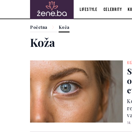
Lifestyle
Celebrity
Ku
Početna
Koža
Koža
KO
S
o
e
K
r
va
n
14.
u