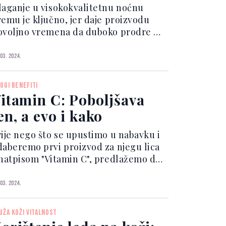
laganje u visokokvalitetnu noćnu
remu je ključno, jer daje proizvodu
ovoljno vremena da duboko prodre u
ašu kožu, čineći svoja transformativna
uda tokom cijele noći. Eva Mendes je
 03. 2024.
odijelila da koristi Lancôme Rénergie
ulti-Action noć...
OGI BENEFITI
itamin C: Poboljšava
en, a evo i kako
rije nego što se upustimo u nabavku i
daberemo prvi proizvod za njegu lica
 natpisom "Vitamin C", predlažemo da
taljnije istražite ovu supstancu. Sa
vojom popularnošću, Vitamin C se
 03. 2024.
esto upoređuje s retinolom. Vitamin C
njezi kož...
UŽA KOŽI VITALNOST