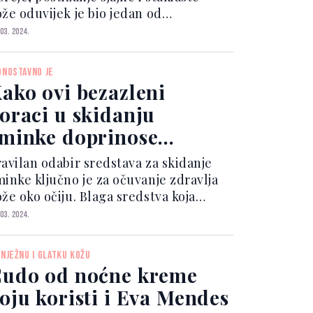
ože oduvijek je bio jedan od
mperativa ljepote. No, važno je
 03. 2024.
aglasiti da staklena koža ne zagovara
esprijekoran ten bez ikakvih
DNOSTAVNO JE
pravilnosti, već teži posti...
ako ovi bezazleni
oraci u skidanju
minke doprinose
orama oko očiju i kako
ravilan odabir sredstava za skidanje
o spriječiti
minke ključno je za očuvanje zdravlja
že oko očiju. Blaga sredstva koja
dratiziraju kožu, umjesto da je
 03. 2024.
sušuju, igraju ključnu ulogu u
revenciji bora. Također, važno je
 NJEŽNU I GLATKU KOŽU
ridavati pažnju tehnikama...
udo od noćne kreme
oju koristi i Eva Mendes