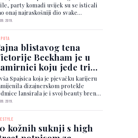
ile, party komadi uvijek su se isticali
o onaj najraskošniji dio svake
arderobe koji krase neočekivani
 09. 2019.
talji, igra krojeva, tekstura, boja i
zoraka. Baš poput modela za dnevne i
EPOTA
oslovne kombinacij...
ajna blistavog tena
ictorije Beckham je u
amirnici koju jede tri
uta dnevno
vša Spajsica koja je pjevačku karijeru
amijenila dizajnerskom protekle
edmice lansirala je i svoj beauty brend
ictoria Beckham Beauty. Moto njezine
 09. 2019.
nije kozmetike je "not perfect" (nisam
avršena) i pod tim heštegom se
FESTYLE
klamira na I...
0 kožnih suknji s high
treet potpisom za