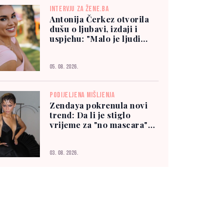
INTERVJU ZA ŽENE.BA
Antonija Čerkez otvorila
dušu o ljubavi, izdaji i
uspjehu: "Malo je ljudi
kojima možete vjerovati"
05. 08. 2026.
PODIJELJENA MIŠLJENJA
Zendaya pokrenula novi
trend: Da li je stiglo
vrijeme za "no mascara"
izgled?
03. 08. 2026.