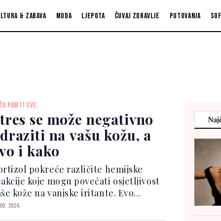
ltura & zabava
Moda
Ljepota
Čuvaj zdravlje
Putovanja
So
ŽA PAMTI SVE
tres se može negativno
Najč
draziti na vašu kožu, a
vo i kako
ortizol pokreće različite hemijske
eakcije koje mogu povećati osjetljivost
še kože na vanjske iritante. Evo
ačina na koje stres može negativno
 03. 2024.
tjecati na izgled vaše kože. Crvenilo