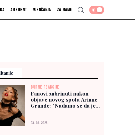
fra
Ambijent
Vjenčanja
Za mame
itanije
BURNE REAKCIJE
Fanovi zabrinuti nakon
objave novog spota Ariane
Grande: "Nadamo se da je
dobro"
03. 08. 2026.