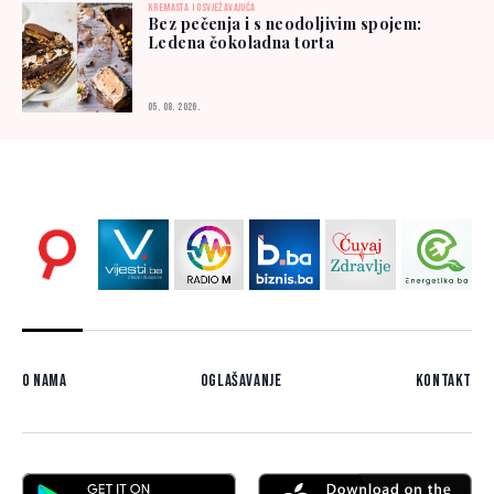
KREMASTA I OSVJEŽAVAJUĆA
Bez pečenja i s neodoljivim spojem:
Ledena čokoladna torta
05. 08. 2026.
O nama
Oglašavanje
Kontakt