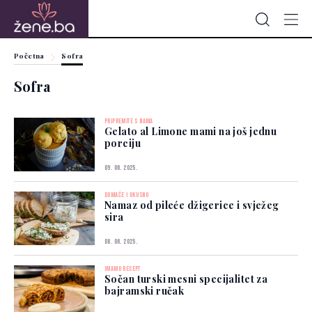
Početna
Sofra
Sofra
PRIPREMITE S NAMA
Gelato al Limone mami na još jednu
porciju
09. 06. 2025.
DOMAĆE I UKUSNO
Namaz od pileće džigerice i svježeg
sira
08. 06. 2025.
IMAMO RECEPT
Sočan turski mesni specijalitet za
bajramski ručak