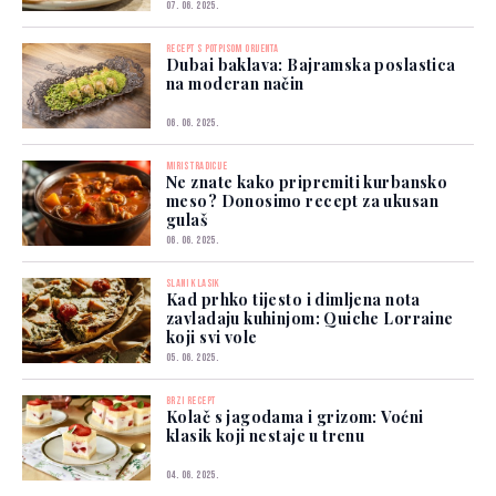
07. 06. 2025.
RECEPT S POTPISOM ORIJENTA
Dubai baklava: Bajramska poslastica
na moderan način
06. 06. 2025.
MIRIS TRADICIJE
Ne znate kako pripremiti kurbansko
meso? Donosimo recept za ukusan
gulaš
06. 06. 2025.
SLANI KLASIK
Kad prhko tijesto i dimljena nota
zavladaju kuhinjom: Quiche Lorraine
koji svi vole
05. 06. 2025.
BRZI RECEPT
Kolač s jagodama i grizom: Voćni
klasik koji nestaje u trenu
04. 06. 2025.