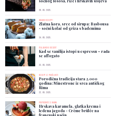
sočnog lososa, riže i hrskavih slojeva
26. 05. 2025.
IMAMO RECEPT!
Zlatna kora, srce od sirupa: Basbousa
- sočni kolač od griza s bademima
24. 05. 2025.
ITALIJANSKI DESERT
Kad se vanilija istopi u espressu – rađa
se affogato
23. 05. 2025.
RECEPT IZ PROŠLOSTI
Porodična tradicija stara 2.000
godina: Minestrone iz srca antičkog
Rima
22. 05. 2025.
PRIPREMITE S NAMA
Hrskava karamela, glatka krema i
ledena jagoda - Crème brûlée na
francuski način