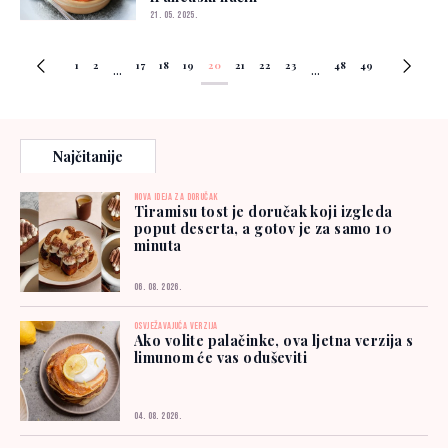
21. 05. 2025.
1
2
17
18
19
20
21
22
23
48
49
...
...
Najčitanije
NOVA IDEJA ZA DORUČAK
Tiramisu tost je doručak koji izgleda
poput deserta, a gotov je za samo 10
minuta
06. 08. 2026.
OSVJEŽAVAJUĆA VERZIJA
Ako volite palačinke, ova ljetna verzija s
limunom će vas oduševiti
04. 08. 2026.