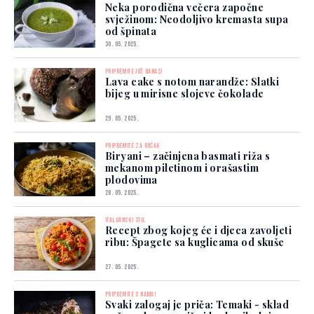
Neka porodična večera započne
svježinom: Neodoljivo kremasta supa
od špinata
30. 05. 2025.
PRIPREMITE JOŠ DANAS!
Lava cake s notom narandže: Slatki
bijeg u mirisne slojeve čokolade
29. 05. 2025.
PRIPREMITE ZA RUČAK
Biryani – začinjena basmati riža s
mekanom piletinom i orašastim
plodovima
28. 05. 2025.
ITALIJANSKI STIL
Recept zbog kojeg će i djeca zavoljeti
ribu: Špagete sa kuglicama od skuše
27. 05. 2025.
PRIPREMITE S NAMA!
Svaki zalogaj je priča: Temaki - sklad