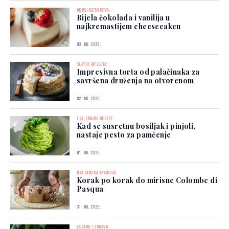
OKUSI DJETINJSTVA
Bijela čokolada i vanilija u
najkremastijem cheesecakeu
03. 06. 2025.
SLATKI HIT LJETA:
Impresivna torta od palačinaka za
savršena druženja na otvorenom
02. 06. 2025.
I DA, IMAMO RECEPT
Kad se susretnu bosiljak i pinjoli,
nastaje pesto za pamćenje
01. 06. 2025.
ITALIJANSKA TRADICIJA
Korak po korak do mirisne Colombe di
Pasqua
31. 05. 2025.
LAGANO I ZDRAVO