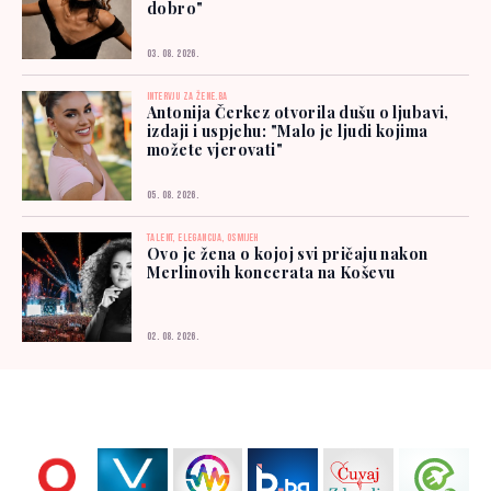
dobro"
03. 08. 2026.
INTERVJU ZA ŽENE.BA
Antonija Čerkez otvorila dušu o ljubavi,
izdaji i uspjehu: "Malo je ljudi kojima
možete vjerovati"
05. 08. 2026.
TALENT, ELEGANCIJA, OSMIJEH
Ovo je žena o kojoj svi pričaju nakon
Merlinovih koncerata na Koševu
02. 08. 2026.