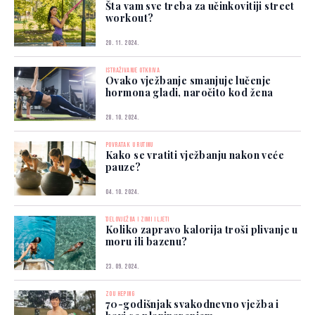
Šta vam sve treba za učinkovitiji street
workout?
20. 11. 2024.
ISTRAŽIVANJE OTKRIVA
Ovako vježbanje smanjuje lučenje
hormona gladi, naročito kod žena
28. 10. 2024.
POVRATAK U RUTINU
Kako se vratiti vježbanju nakon veće
pauze?
04. 10. 2024.
TJELOVJEŽBA I ZIMI I LJETI
Koliko zapravo kalorija troši plivanje u
moru ili bazenu?
23. 09. 2024.
ZOU HEPING
70-godišnjak svakodnevno vježba i