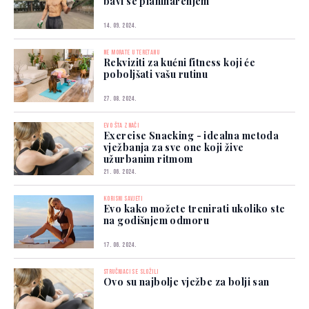
bavi se planinarenjem
14. 09. 2024.
NE MORATE U TERETANU
Rekviziti za kućni fitness koji će
poboljšati vašu rutinu
27. 08. 2024.
EVO ŠTA ZNAČI
Exercise Snacking - idealna metoda
vježbanja za sve one koji žive
užurbanim ritmom
21. 06. 2024.
KORISNI SAVJETI
Evo kako možete trenirati ukoliko ste
na godišnjem odmoru
17. 06. 2024.
STRUČNJACI SE SLOŽILI
Ovo su najbolje vježbe za bolji san