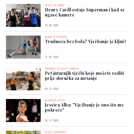
RECEPT ZA FORMU
Henry Cavill ostaje Superman i kad se
ugase kamere
20. 05. 2025.
BROJNE SU PREDNOSTI
Trudnoća bez bola? Vježbanje je ključ!
11. 01. 2025.
PREDNOSTI ZA TIJELO I ZDRAVLJE
Pet jutarnjih vježbi koje možete raditi
prije doručka za mršanje
04. 12. 2024.
MLADOLIKI IZGLED
Jessica Alba: "Vježbanje je ono što me
pokreće"
28. 11. 2024.
SAVJETI STRUČNJAKA