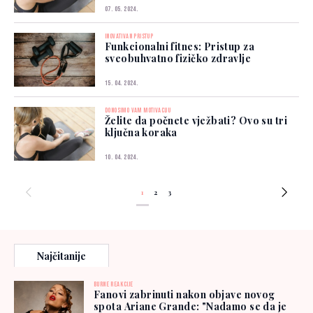
07. 05. 2024.
INOVATIVAN PRISTUP
Funkcionalni fitnes: Pristup za
sveobuhvatno fizičko zdravlje
15. 04. 2024.
DONOSIMO VAM MOTIVACIJU
Želite da počnete vježbati? Ovo su tri
ključna koraka
10. 04. 2024.
1
2
3
Najčitanije
BURNE REAKCIJE
Fanovi zabrinuti nakon objave novog
spota Ariane Grande: "Nadamo se da je