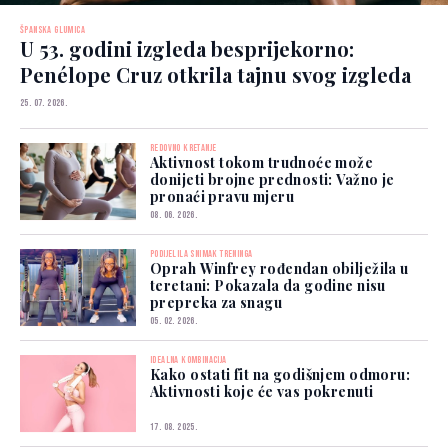
ŠPANSKA GLUMICA
U 53. godini izgleda besprijekorno:
Penélope Cruz otkrila tajnu svog izgleda
25. 07. 2026.
REDOVNO KRETANJE
Aktivnost tokom trudnoće može
donijeti brojne prednosti: Važno je
pronaći pravu mjeru
08. 06. 2026.
PODIJELILA SNIMAK TRENINGA
Oprah Winfrey rođendan obilježila u
teretani: Pokazala da godine nisu
prepreka za snagu
05. 02. 2026.
IDEALNA KOMBINACIJA
Kako ostati fit na godišnjem odmoru:
Aktivnosti koje će vas pokrenuti
17. 08. 2025.