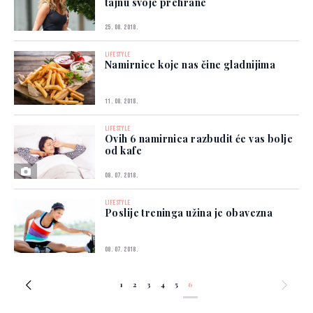
tajnu svoje prehrane
25. 08. 2018.
LIFESTYLE
Namirnice koje nas čine gladnijima
11. 08. 2018.
LIFESTYLE
Ovih 6 namirnica razbudit će vas bolje
od kafe
08. 07. 2018.
LIFESTYLE
Poslije treninga užina je obavezna
08. 07. 2018.
1
2
3
4
5
6