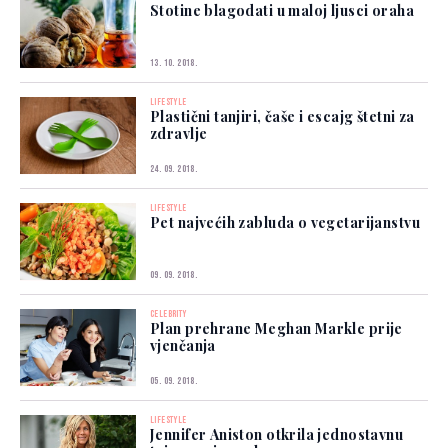
Stotine blagodati u maloj ljusci oraha
13. 10. 2018.
LIFESTYLE
Plastični tanjiri, čaše i escajg štetni za
zdravlje
24. 09. 2018.
LIFESTYLE
Pet najvećih zabluda o vegetarijanstvu
09. 09. 2018.
CELEBRITY
Plan prehrane Meghan Markle prije
vjenčanja
05. 09. 2018.
LIFESTYLE
Jennifer Aniston otkrila jednostavnu