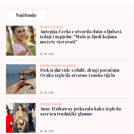
Najčitanije
INTERVJU ZA ŽENE.BA
Antonija Čerkez otvorila dušu o ljubavi,
izdaji i uspjehu: "Malo je ljudi kojima
možete vjerovati"
05. 08. 2026.
GEORGINA RODRIGUEZ U KUPAĆEM
Dok jedni vide celulit, drugi poručuju:
Ovako izgleda stvarno žensko tijelo
04. 08. 2026.
OPUŠTENO I MODERNO
Anne Hathaway pokazala kako izgleda
savršen trudnički glamur
05. 08. 2026.