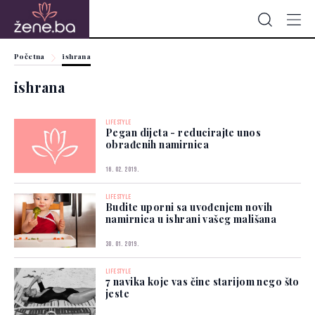
Početna
ishrana
ishrana
LIFESTYLE
Pegan dijeta - reducirajte unos
obrađenih namirnica
16. 02. 2019.
LIFESTYLE
Budite uporni sa uvođenjem novih
namirnica u ishrani vašeg mališana
30. 01. 2019.
LIFESTYLE
7 navika koje vas čine starijom nego što
jeste