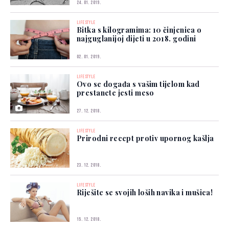
24. 01. 2019.
LIFESTYLE
Bitka s kilogramima: 10 činjenica o
najguglanijoj dijeti u 2018. godini
02. 01. 2019.
LIFESTYLE
Ovo se događa s vašim tijelom kad
prestanete jesti meso
27. 12. 2018.
LIFESTYLE
Prirodni recept protiv upornog kašlja
23. 12. 2018.
LIFESTYLE
Riješite se svojih loših navika i mušica!
15. 12. 2018.