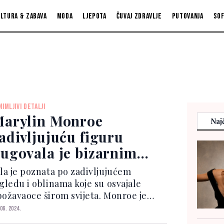
ltura & zabava
Moda
Ljepota
Čuvaj zdravlje
Putovanja
So
NIMLJIVI DETALJI
arylin Monroe
Najč
adivljujuću figuru
ugovala je bizarnim
rehrambenim navikama
ila je poznata po zadivljujućem
zgledu i oblinama koje su osvajale
božavaoce širom svijeta. Monroe je
eminula 1962., a njezin život i navike
 06. 2024.
š uvijek izazivaju interes javnosti.