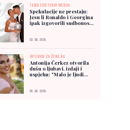
TEMA SVJETSKIH MEDIJA
Spekulacije ne prestaju:
Jesu li Ronaldo i Georgina
ipak izgovorili sudbonosno
"da"?
03. 08. 2026.
INTERVJU ZA ŽENE.BA
Antonija Čerkez otvorila
dušu o ljubavi, izdaji i
uspjehu: "Malo je ljudi
kojima možete vjerovati"
05. 08. 2026.