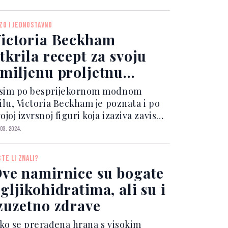
 sedmici. Bez obzira, mlada glumica
pijeva održati svoju fit liniju
ZO I JEDNOSTAVNO
hvaljujući zahtj...
ictoria Beckham
tkrila recept za svoju
miljenu proljetnu
alatu
sim po besprijekornom modnom
ilu, Victoria Beckham je poznata i po
ojoj izvrsnoj figuri koja izaziva zavist
nogih žena. Iako je poznato da vodi
 03. 2024.
rigu o svom tijelu, redovno vježba i
rani se zdravo, svi nas zanima što
STE LI ZNALI?
nkretno ona je...
ve namirnice su bogate
gljikohidratima, ali su i
zuzetno zdrave
ako se prerađena hrana s visokim