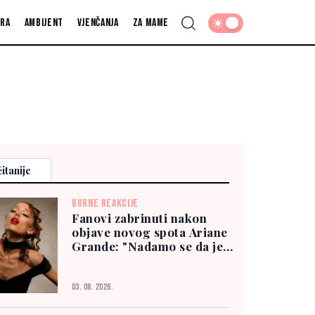
fra
Ambijent
Vjenčanja
Za mame
itanije
BURNE REAKCIJE
Fanovi zabrinuti nakon
objave novog spota Ariane
Grande: "Nadamo se da je
dobro"
03. 08. 2026.