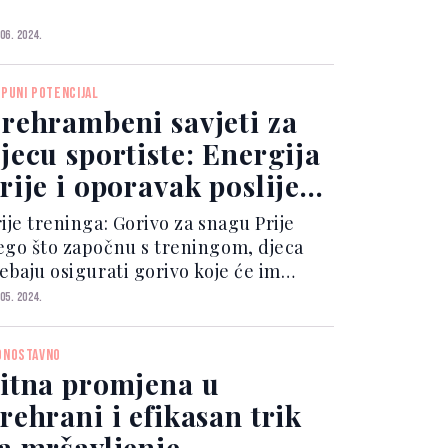
brzava proces pripreme. Upotreba
vježeg začinskog bilja, poput peršuna
 06. 2024.
kopra, je ključna jer ne samo što daje
ecifičan okus, već...
 PUNI POTENCIJAL
rehrambeni savjeti za
jecu sportiste: Energija
rije i oporavak poslije
reninga
ije treninga: Gorivo za snagu Prije
ego što započnu s treningom, djeca
rebaju osigurati gorivo koje će im
užiti energiju i izdržljivost tokom
 05. 2024.
ktivnosti. Idealno je da obrok bude
gat ugljikohidratima koji se sporije
DNOSTAVNO
lobađaju, pop...
itna promjena u
rehrani i efikasan trik
a mršavljenje