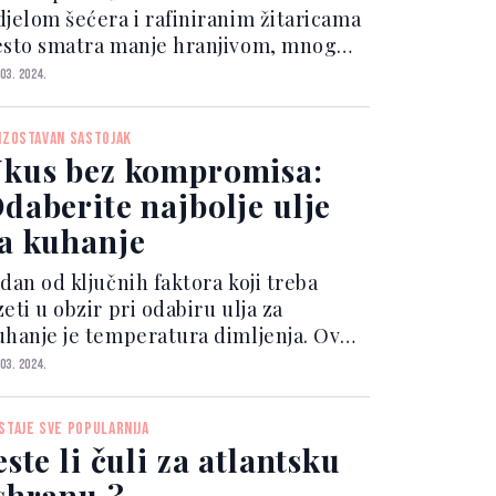
djelom šećera i rafiniranim žitaricama
esto smatra manje hranjivom, mnoge
amirnice bogate hranjivim tvarima i
 03. 2024.
laknima mogu biti korisne za vaše
ravlje. Iako dijete s niskim udjelom
IZOSTAVAN SASTOJAK
gljikohidrata mog...
kus bez kompromisa:
daberite najbolje ulje
a kuhanje
dan od ključnih faktora koji treba
eti u obzir pri odabiru ulja za
uhanje je temperatura dimljenja. Ova
emperatura označava tačku kada ulje
 03. 2024.
činje puštati dim i gubiti nutritivne
ijednosti, kao i razvijati neugodan
STAJE SVE POPULARNIJA
us. Za prženje...
este li čuli za atlantsku
shranu ?