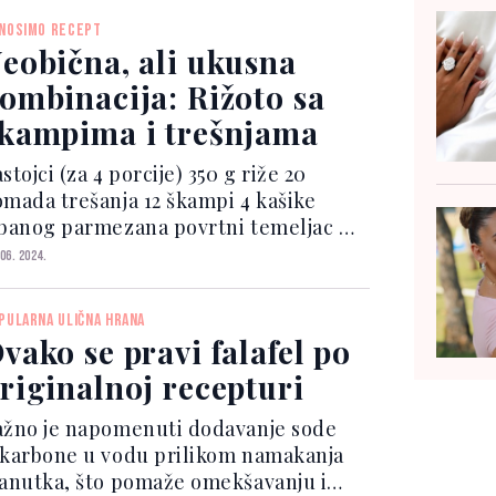
ktokerica Marisa objavila je video u
NOSIMO RECEPT
jem otkriva š...
eobična, ali ukusna
ombinacija: Rižoto sa
kampima i trešnjama
tojci (za 4 porcije) 350 g riže 20
omada trešanja 12 škampi 4 kašike
ibanog parmezana povrtni temeljac 3
ašike ekstra djevičanskog maslinovog
 06. 2024.
 so i biber Priprema Škampima
gulite ljusku i uklonite tamnu
PULARNA ULIČNA HRANA
ojnicu. Tre...
vako se pravi falafel po
riginalnoj recepturi
ažno je napomenuti dodavanje sode
ikarbone u vodu prilikom namakanja
lanutka, što pomaže omekšavanju i