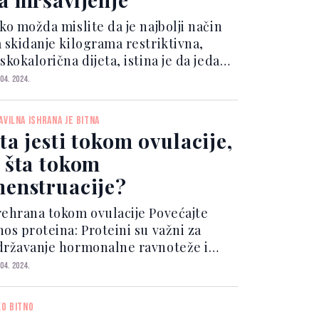
ko možda mislite da je najbolji način
a skidanje kilograma restriktivna,
skokalorična dijeta, istina je da jedan
 najefikasnijih trikova za mršavljenje
 04. 2024.
apravo uključuje povećan unos jednog
ljučnog nutrijenta: proteina.
AVILNA ISHRANA JE BITNA
tricionis...
ta jesti tokom ovulacije,
 šta tokom
enstruacije?
rehrana tokom ovulacije Povećajte
nos proteina: Proteini su važni za
državanje hormonalne ravnoteže i
održavaju zdravu ovulaciju. Birajte
 04. 2024.
elančevine poput piletine, ribe, jaja,
ahunarki i orašastih plodova.
KO BITNO
ljučite zdrave masti:...