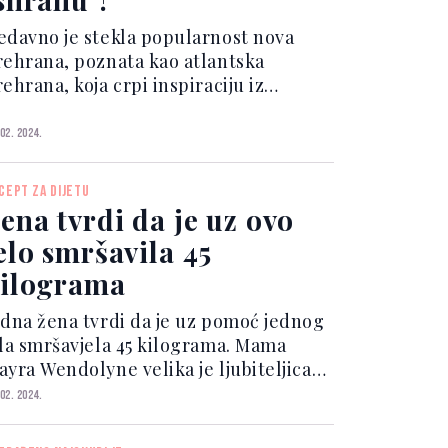
edavno je stekla popularnost nova
rehrana, poznata kao atlantska
ehrana, koja crpi inspiraciju iz
astronomske tradicije Španije i
ortugala. Ove zemlje se ističu obiljem
 02. 2024.
aznovrsnih namirnica, kako kopnenih
ko i morskih. Za razliku...
CEPT ZA DIJETU
ena tvrdi da je uz ovo
elo smršavila 45
ilograma
edna žena tvrdi da je uz pomoć jednog
ela smršavjela 45 kilograma. Mama
ayra Wendolyne velika je ljubiteljica
rane koja svoje jednostavne i ukusne
 02. 2024.
ecepte dijeli na društvenim mrežama,
 zdrava prehrana također može biti