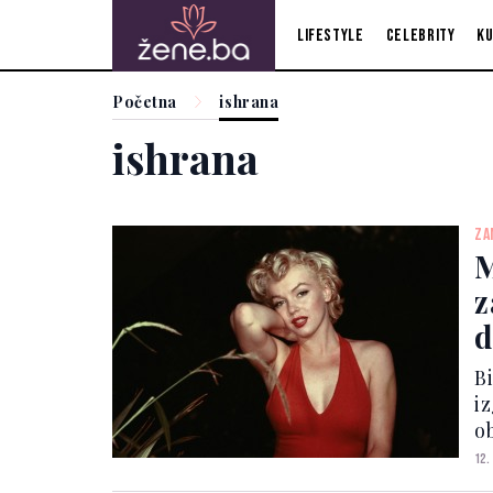
Lifestyle
Celebrity
Ku
Početna
ishrana
ishrana
ZA
M
z
d
p
B
i
o
pr
12.
jo