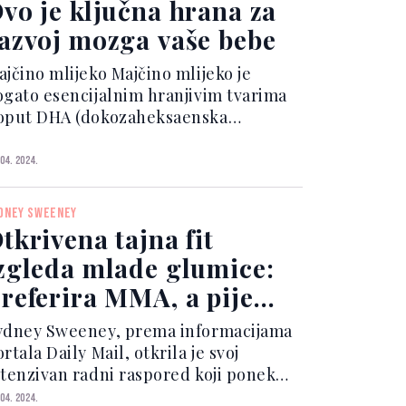
vo je ključna hrana za
azvoj mozga vaše bebe
ajčino mlijeko Majčino mlijeko je
ogato esencijalnim hranjivim tvarima
oput DHA (dokozaheksaenska
selina) koja je ključna za razvoj
ozga. DHA se nalazi u posebnim
 04. 2024.
roizvodima za dojenčad, ali najbolji
vor ostaje majčino mlijeko. P...
DNEY SWEENEY
tkrivena tajna fit
zgleda mlade glumice:
referira MMA, a pije
amo vodu
ydney Sweeney, prema informacijama
rtala Daily Mail, otkrila je svoj
ntenzivan radni raspored koji ponekad
oseže i do 12 sati dnevno, sedam dana
 04. 2024.