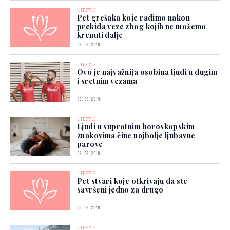
LIFESTYLE
Pet grešaka koje radimo nakon
prekida veze zbog kojih ne možemo
krenuti dalje
09. 09. 2019.
LIFESTYLE
Ovo je najvažnija osobina ljudi u dugim
i sretnim vezama
09. 09. 2019.
LIFESTYLE
Ljudi u suprotnim horoskopskim
znakovima čine najbolje ljubavne
parove
08. 09. 2019.
LIFESTYLE
Pet stvari koje otkrivaju da ste
savršeni jedno za drugo
05. 09. 2019.
LIFESTYLE