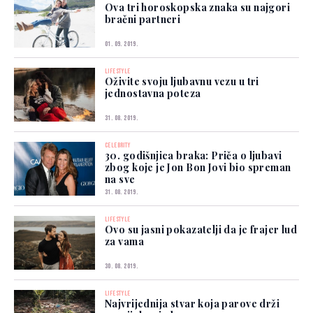
Ova tri horoskopska znaka su najgori
bračni partneri
01. 09. 2019.
LIFESTYLE
Oživite svoju ljubavnu vezu u tri
jednostavna poteza
31. 08. 2019.
CELEBRITY
30. godišnjica braka: Priča o ljubavi
zbog koje je Jon Bon Jovi bio spreman
na sve
31. 08. 2019.
LIFESTYLE
Ovo su jasni pokazatelji da je frajer lud
za vama
30. 08. 2019.
LIFESTYLE
Najvrijednija stvar koja parove drži