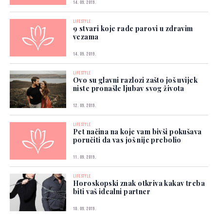
14. 09. 2019.
LIFESTYLE
9 stvari koje rade parovi u zdravim
vezama
14. 09. 2019.
LIFESTYLE
Ovo su glavni razlozi zašto još uvijek
niste pronašle ljubav svog života
12. 09. 2019.
LIFESTYLE
Pet načina na koje vam bivši pokušava
poručiti da vas još nije prebolio
11. 09. 2019.
LIFESTYLE
Horoskopski znak otkriva kakav treba
biti vaš idealni partner
10. 09. 2019.