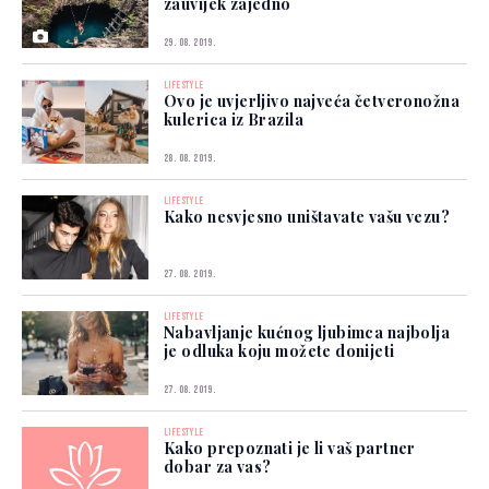
zauvijek zajedno
29. 08. 2019.
LIFESTYLE
Ovo je uvjerljivo najveća četveronožna
kulerica iz Brazila
28. 08. 2019.
LIFESTYLE
Kako nesvjesno uništavate vašu vezu?
27. 08. 2019.
LIFESTYLE
Nabavljanje kućnog ljubimca najbolja
je odluka koju možete donijeti
27. 08. 2019.
LIFESTYLE
Kako prepoznati je li vaš partner
dobar za vas?