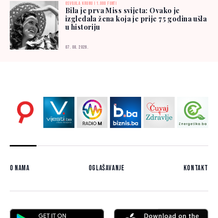
OSVOJILA KRUNU I 1.000 FUNTI
Bila je prva Miss svijeta: Ovako je
izgledala žena koja je prije 75 godina ušla
u historiju
07. 08. 2026.
O nama
Oglašavanje
Kontakt