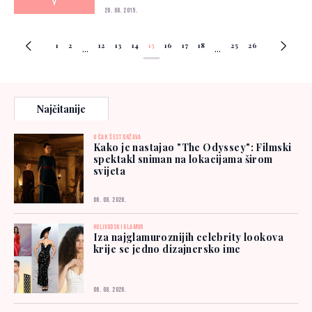
26. 08. 2019.
1
2
12
13
14
15
16
17
18
25
26
...
...
Najčitanije
U ČAK ŠEST DRŽAVA
Kako je nastajao "The Odyssey": Filmski
spektakl sniman na lokacijama širom
svijeta
06. 08. 2026.
HOLIVUDSKI GLAMUR
Iza najglamuroznijih celebrity lookova
krije se jedno dizajnersko ime
06. 08. 2026.