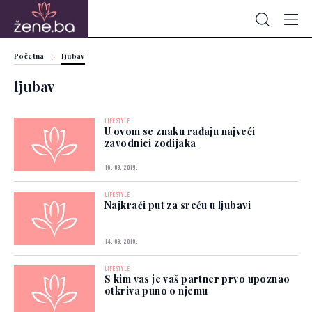
Početna
ljubav
ljubav
LIFESTYLE
U ovom se znaku rađaju najveći
zavodnici zodijaka
16. 09. 2019.
LIFESTYLE
Najkraći put za sreću u ljubavi
14. 09. 2019.
LIFESTYLE
S kim vas je vaš partner prvo upoznao
otkriva puno o njemu