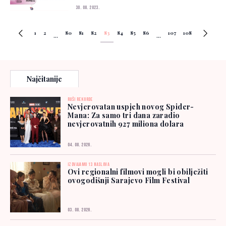
30. 08. 2023.
1
2
80
81
82
83
84
85
86
107
108
...
...
Najčitanije
RUŠI REKORDE
Nevjerovatan uspjeh novog Spider-
Mana: Za samo tri dana zaradio
nevjerovatnih 927 miliona dolara
04. 08. 2026.
IZDVAJAMO 13 NASLOVA
Ovi regionalni filmovi mogli bi obilježiti
ovogodišnji Sarajevo Film Festival
03. 08. 2026.