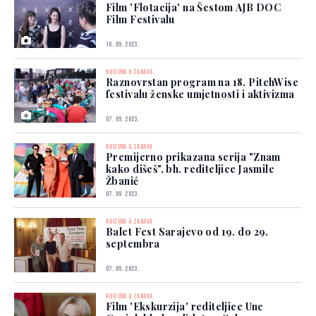
Film 'Flotacija' na Šestom AJB DOC
Film Festivalu
10. 09. 2023.
KULTURA & ZABAVA
Raznovrstan program na 18. PitchWise
festivalu ženske umjetnosti i aktivizma
07. 09. 2023.
KULTURA & ZABAVA
Premijerno prikazana serija "Znam
kako dišeš", bh. rediteljice Jasmile
Žbanić
07. 09. 2023.
KULTURA & ZABAVA
Balet Fest Sarajevo od 19. do 29.
septembra
07. 09. 2023.
KULTURA & ZABAVA
Film 'Ekskurzija' rediteljice Une