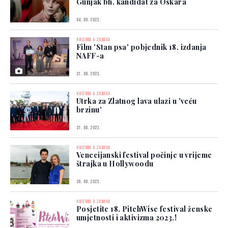
Gunjak bh. kandidat za Oskara
04. 09. 2023.
KULTURA & ZABAVA
Film 'Stan psa' pobjednik 18. izdanja
NAFF-a
31. 08. 2023.
KULTURA & ZABAVA
Utrka za Zlatnog lava ulazi u 'veću
brzinu'
31. 08. 2023.
KULTURA & ZABAVA
Venecijanski festival počinje u vrijeme
štrajka u Hollywoodu
30. 08. 2023.
KULTURA & ZABAVA
Posjetite 18. PitchWise festival ženske
umjetnosti i aktivizma 2023.!