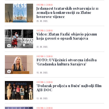
KULTURA & ZABAVA
Jedanaest teatarskih ostvarenja iz 11
zemalja u konkurenciji za Zlatne
lovorove vijence
25. 09. 2023.
KULTURA & ZABAVA
Video: Zlatan Fazlić objavio pjesmu
koja govori o opsadi Sarajeva
22. 09. 2023.
KULTURA & ZABAVA
FOTO: U Vijećnici otvorena izložba
'Građanska kultura Sarajeva'
15. 09. 2023.
KULTURA & ZABAVA
'Dolazak proljeća u Buču' najbolji film
AJB DOC
13. 09. 2023.
KULTURA & ZABAVA