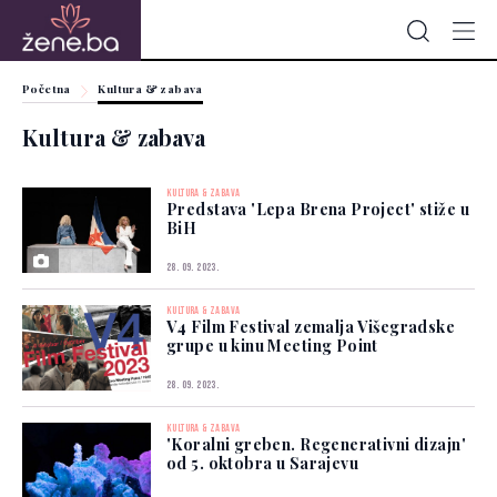
Početna
Kultura & zabava
Kultura & zabava
KULTURA & ZABAVA
Predstava 'Lepa Brena Project' stiže u
BiH
28. 09. 2023.
KULTURA & ZABAVA
V4 Film Festival zemalja Višegradske
grupe u kinu Meeting Point
28. 09. 2023.
KULTURA & ZABAVA
'Koralni greben. Regenerativni dizajn'
od 5. oktobra u Sarajevu