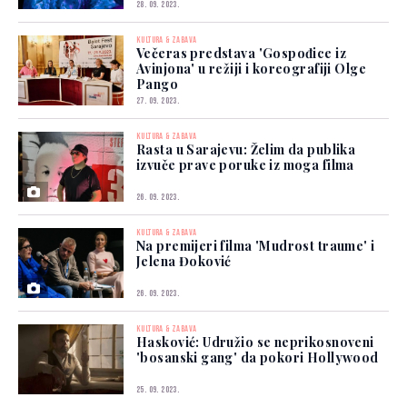
28. 09. 2023.
KULTURA & ZABAVA
Večeras predstava 'Gospođice iz
Avinjona' u režiji i koreografiji Olge
Pango
27. 09. 2023.
KULTURA & ZABAVA
Rasta u Sarajevu: Želim da publika
izvuče prave poruke iz moga filma
26. 09. 2023.
KULTURA & ZABAVA
Na premijeri filma 'Mudrost traume' i
Jelena Đoković
26. 09. 2023.
KULTURA & ZABAVA
Hasković: Udružio se neprikosnoveni
'bosanski gang' da pokori Hollywood
25. 09. 2023.